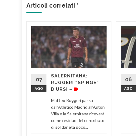
Articoli correlati '
D’URSI
RE –
nio
l
SALERNITANA:
di una
07
06
RUGGERI “SPINGE”
il ds
AGO
D’URSI –
AGO
Matteo Ruggeri passa
d More
dall’Atletico Madrid all’Aston
Villa e la Salernitana riceverà
come residuo del contributo
di solidarietà poco...