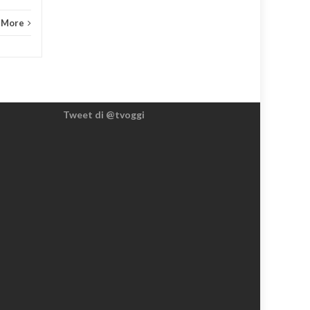
 More
Tweet di @tvoggi