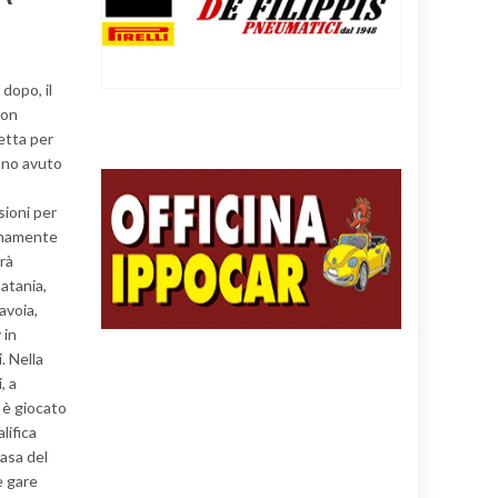
dopo, il
son
etta per
nno avuto
sioni per
simamente
arà
atania,
avoia,
 in
. Nella
, a
 è giocato
lifica
casa del
e gare