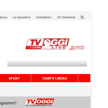
uenze
La squadra
Contattaci
On demand
SPORT
TEMPO LIBERO