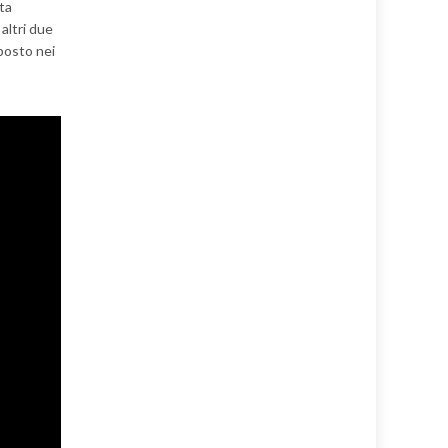
ata
altri due
posto nei