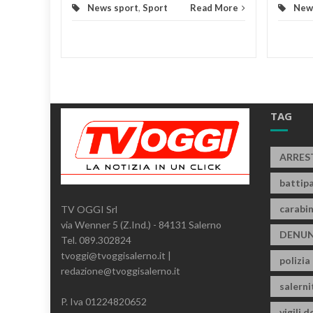
News sport
,
Sport
Read More
New
TAG
ARRES
battipa
carabin
TV OGGI Srl
via Wenner 5 (Z.Ind.) - 84131 Salerno
DENUN
Tel. 089.302824
tvoggi@tvoggisalerno.it |
polizia
redazione@tvoggisalerno.it
salern
P. Iva 01224820652
vigili d