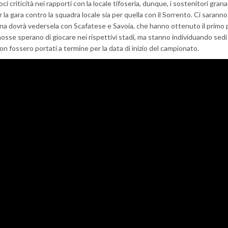
i criticità nei rapporti con la locale tifoseria, dunque, i sostenitori gran
la gara contro la squadra locale sia per quella con il Sorrento. Ci saranno 
ana dovrà vedersela con Scafatese e Savoia, che hanno ottenuto il primo 
mosse sperano di giocare nei rispettivi stadi, ma stanno individuando sedi
 non fossero portati a termine per la data di inizio del campionato.