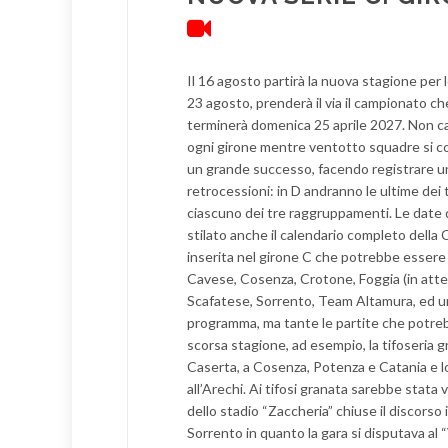
Il 16 agosto partirà la nuova stagione per 
23 agosto, prenderà il via il campionato che
terminerà domenica 25 aprile 2027. Non cam
ogni girone mentre ventotto squadre si co
un grande successo, facendo registrare un s
retrocessioni: in D andranno le ultime dei 
ciascuno dei tre raggruppamenti. Le date 
stilato anche il calendario completo della C
inserita nel girone C che potrebbe essere
Cavese, Cosenza, Crotone, Foggia (in attes
Scafatese, Sorrento, Team Altamura, ed un
programma, ma tante le partite che potrebbe
scorsa stagione, ad esempio, la tifoseria g
Caserta, a Cosenza, Potenza e Catania e lo
all’Arechi. Ai tifosi granata sarebbe stata v
dello stadio “Zaccheria” chiuse il discorso i
Sorrento in quanto la gara si disputava al 