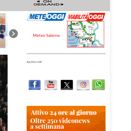
Meteo Salerno
#pubblicità#