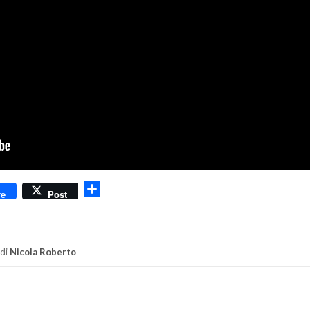
dly
Condividi
re
Post
di
Nicola Roberto