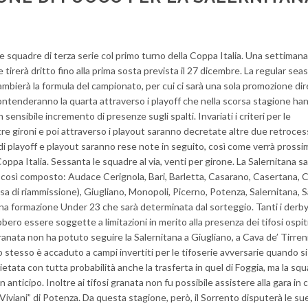
le squadre di terza serie col primo turno della Coppa Italia. Una settimana 
 tirerà dritto fino alla prima sosta prevista il 27 dicembre. La regular sea
bierà la formula del campionato, per cui ci sarà una sola promozione dir
ntenderanno la quarta attraverso i playoff che nella scorsa stagione ha
ensibile incremento di presenze sugli spalti. Invariati i criteri per le
tre gironi e poi attraverso i playout saranno decretate altre due retroces
di playoff e playout saranno rese note in seguito, così come verrà pros
oppa Italia. Sessanta le squadre al via, venti per girone. La Salernitana s
 così composto: Audace Cerignola, Bari, Barletta, Casarano, Casertana, C
a di riammissione), Giugliano, Monopoli, Picerno, Potenza, Salernitana, S
a formazione Under 23 che sarà determinata dal sorteggio. Tanti i derby
ro essere soggette a limitazioni in merito alla presenza dei tifosi ospiti
ranata non ha potuto seguire la Salernitana a Giugliano, a Cava de’ Tirreni
 stesso è accaduto a campi invertiti per le tifoserie avversarie quando si
ietata con tutta probabilità anche la trasferta in quel di Foggia, ma la squa
n anticipo. Inoltre ai tifosi granata non fu possibile assistere alla gara in 
“Viviani” di Potenza. Da questa stagione, però, il Sorrento disputerà le su