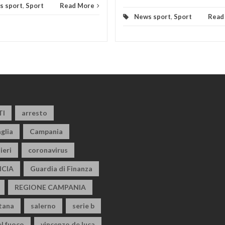
s sport
,
Sport
Read More
News sport
,
Sport
Read
TI
arresto
glia
Campania
ieri
coronavirus
CIA
Guardia di Finanza
REGIONE CAMPANIA
itana
salerno
serie b
el fuoco
vincenzo de luca