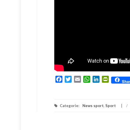
Facebook
Twitter
Email
WhatsApp
LinkedIn
PrintFrien
Sha
Categorie:
News sport
,
Sport
/