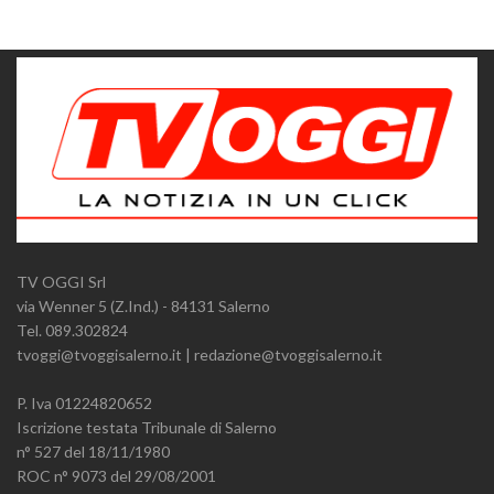
TV OGGI Srl
via Wenner 5 (Z.Ind.) - 84131 Salerno
Tel. 089.302824
tvoggi@tvoggisalerno.it | redazione@tvoggisalerno.it
P. Iva 01224820652
Iscrizione testata Tribunale di Salerno
n° 527 del 18/11/1980
ROC n° 9073 del 29/08/2001