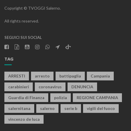
Copyright © TVOGGI Salerno.
All rights reserved.
SEGUICI SUI SOCIAL
TAG
ARRESTI
arresto
battipaglia
Campania
carabinieri
coronavirus
DENUNCIA
Guardia di Finanza
polizia
REGIONE CAMPANIA
salernitana
salerno
serie b
vigili del fuoco
vincenzo de luca