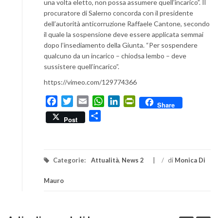
una volta eletto, non possa assumere quell’incarico”. Il
procuratore di Salerno concorda con il presidente
dell’autorità anticorruzione Raffaele Cantone, secondo
il quale la sospensione deve essere applicata semmai
dopo l’insediamento della Giunta. “Per sospendere
qualcuno da un incarico – chiodsa lembo – deve
sussistere quell’incarico”.
https://vimeo.com/129774366
Facebook
Twitter
Email
WhatsApp
LinkedIn
PrintFriendly
Share
Condividi
Post
Categorie:
Attualità
,
News 2
/
di
Monica Di
Mauro