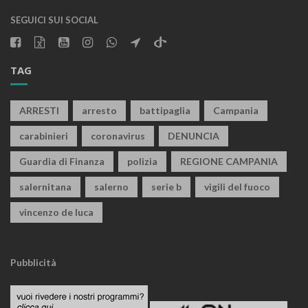
SEGUICI SUI SOCIAL
TAG
ARRESTI
arresto
battipaglia
Campania
carabinieri
coronavirus
DENUNCIA
Guardia di Finanza
polizia
REGIONE CAMPANIA
salernitana
salerno
serie b
vigili del fuoco
vincenzo de luca
Pubblicità