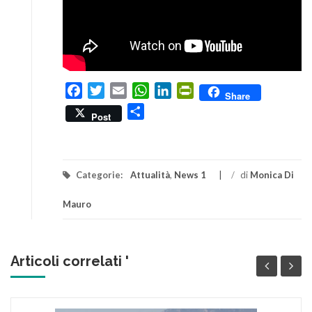
Facebook
Twitter
Email
WhatsApp
LinkedIn
PrintFriendly
Share
Condividi
Post
Categorie:
Attualità
,
News 1
/
di
Monica Di
Mauro
Articoli correlati '