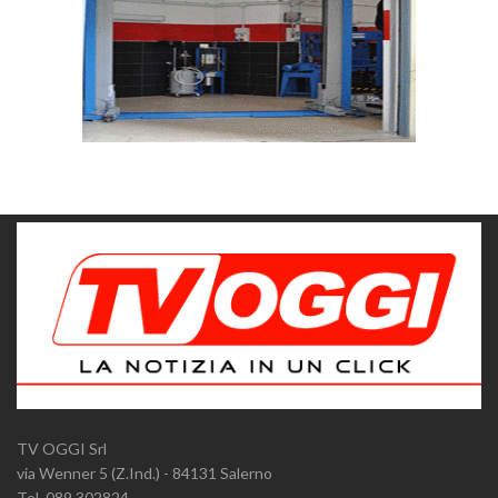
TV OGGI Srl
via Wenner 5 (Z.Ind.) - 84131 Salerno
Tel. 089.302824