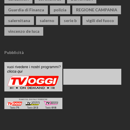
Guardia di Finanza
polizia
REGIONE CAMPANIA
salernitana
salerno
serie b
vigili del fuoco
vincenzo de luca
Pubblicità