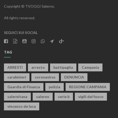
Copyright © TVOGGI Salerno.
All rights reserved.
SEGUICI SUI SOCIAL
TAG
ARRESTI
arresto
battipaglia
Campania
carabinieri
coronavirus
DENUNCIA
Guardia di Finanza
polizia
REGIONE CAMPANIA
salernitana
salerno
serie b
vigili del fuoco
vincenzo de luca