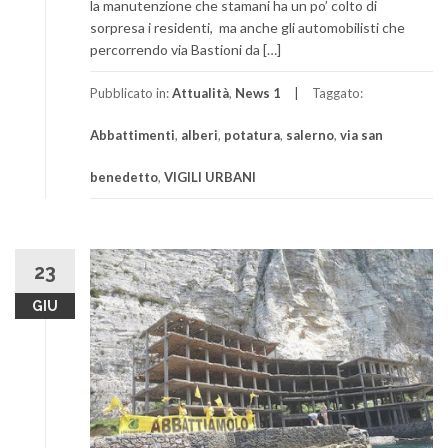
la manutenzione che stamani ha un po’ colto di
sorpresa i residenti, ma anche gli automobilisti che
percorrendo via Bastioni da […]
Pubblicato in:
Attualità
,
News 1
Taggato:
Abbattimenti
,
alberi
,
potatura
,
salerno
,
via san
benedetto
,
VIGILI URBANI
23
GIU