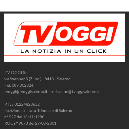
TV OGGI Srl
via Wenner 5 (Z.Ind.) - 84131 Salerno
Tel. 089.302824
tvoggi@tvoggisalerno.it | redazione@tvoggisalerno.it
P. Iva 01224820652
Iscrizione testata Tribunale di Salerno
n° 527 del 18/11/1980
ROC n° 9073 del 29/08/2001