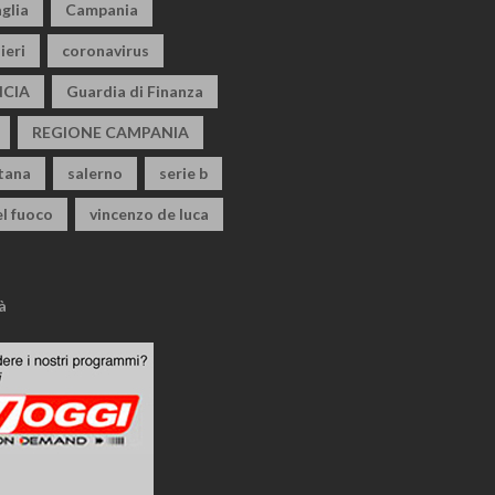
glia
Campania
ieri
coronavirus
CIA
Guardia di Finanza
REGIONE CAMPANIA
itana
salerno
serie b
el fuoco
vincenzo de luca
à