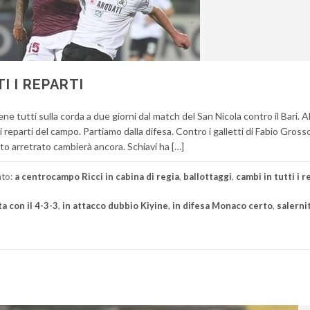
TI I REPARTI
ne tutti sulla corda a due giorni dal match del San Nicola contro il Bari. A
i reparti del campo. Partiamo dalla difesa. Contro i galletti di Fabio Gross
o arretrato cambierà ancora. Schiavi ha […]
ato:
a centrocampo Ricci in cabina di regia
,
ballottaggi
,
cambi in tutti i r
a con il 4-3-3
,
in attacco dubbio Kiyine
,
in difesa Monaco certo
,
salerni