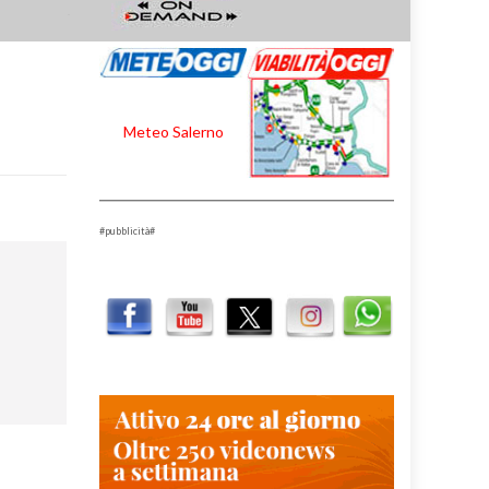
Meteo Salerno
#pubblicità#