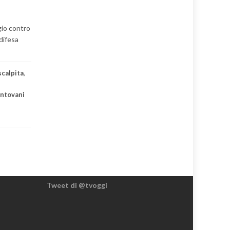
gio contro
 difesa
scalpita
,
antovani
Tweet di @tvoggi