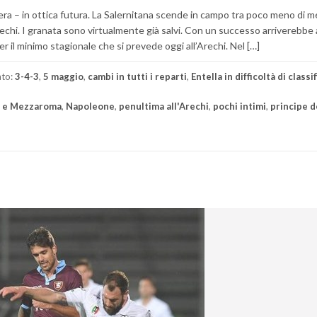
pera – in ottica futura. La Salernitana scende in campo tra poco meno di 
’Arechi. I granata sono virtualmente già salvi. Con un successo arriverebbe
r il minimo stagionale che si prevede oggi all’Arechi. Nel […]
ato:
3-4-3
,
5 maggio
,
cambi in tutti i reparti
,
Entella in difficoltà di classi
o e Mezzaroma
,
Napoleone
,
penultima all'Arechi
,
pochi intimi
,
principe d