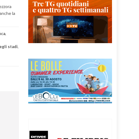
mezzora
 anche la
fica
,
egli stadi
,