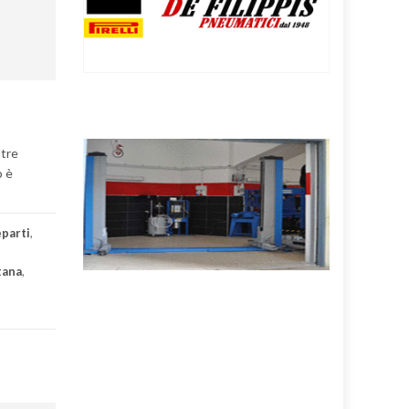
ltre
o è
eparti
,
tana
,