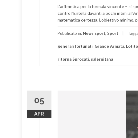
L’aritmetica per la formula vincente – si s
contro l’Entella davanti a pochi intimi all
matematica certezza. L’obiettivo minimo, pe
Pubblicato in:
News sport
,
Sport
Tagg
generali fortunati
,
Grande Armata
,
Lotit
ritorna Sprocati
,
salernitana
05
APR