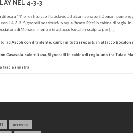
LAY NEL 4-3-3
 difesa a “4” e restituisce il laticlavio ad alcuni senatori. Domani pomerig
con il 4-3-3. Signorelli sostituirà lo squalificato Ricci in cabina di regia. In
bocciatura di Monaco, mentre in attacco Bocalon scalpita per […]
ato:
ad Ascoli con il tridente
,
cambi in tutti i reparti
,
in attacco Bocalon 
 con Casasola
,
salernitana
,
Signorelli in cabina di regia
,
uno tra Tuia e M
a fascia sinistra
TI
arresto