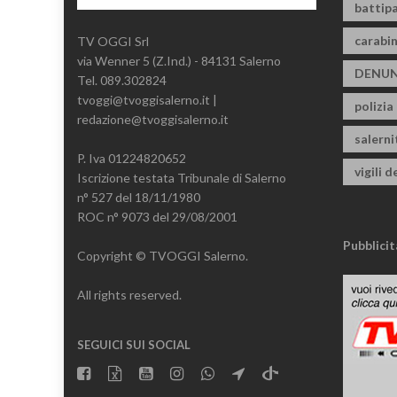
battipa
carabin
TV OGGI Srl
via Wenner 5 (Z.Ind.) - 84131 Salerno
DENUN
Tel. 089.302824
tvoggi@tvoggisalerno.it |
polizia
redazione@tvoggisalerno.it
salern
P. Iva 01224820652
vigili d
Iscrizione testata Tribunale di Salerno
n° 527 del 18/11/1980
ROC n° 9073 del 29/08/2001
Pubblicit
Copyright © TVOGGI Salerno.
All rights reserved.
SEGUICI SUI SOCIAL