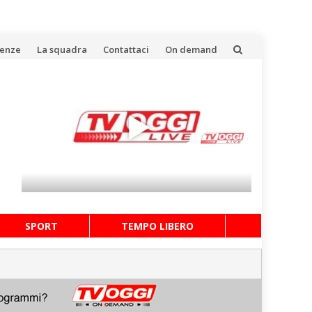
uenze
La squadra
Contattaci
On demand
SPORT
TEMPO LIBERO