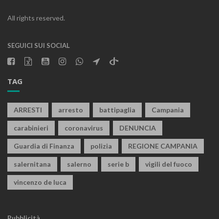
All rights reserved.
SEGUICI SUI SOCIAL
TAG
ARRESTI
arresto
battipaglia
Campania
carabinieri
coronavirus
DENUNCIA
Guardia di Finanza
polizia
REGIONE CAMPANIA
salernitana
salerno
serie b
vigili del fuoco
vincenzo de luca
Pubblicità