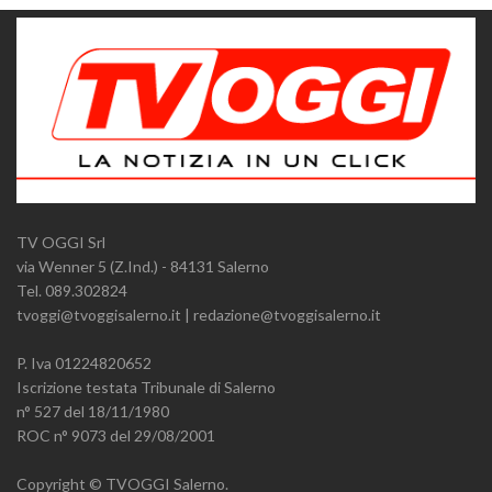
TV OGGI Srl
via Wenner 5 (Z.Ind.) - 84131 Salerno
Tel. 089.302824
tvoggi@tvoggisalerno.it | redazione@tvoggisalerno.it
P. Iva 01224820652
Iscrizione testata Tribunale di Salerno
n° 527 del 18/11/1980
ROC n° 9073 del 29/08/2001
Copyright © TVOGGI Salerno.