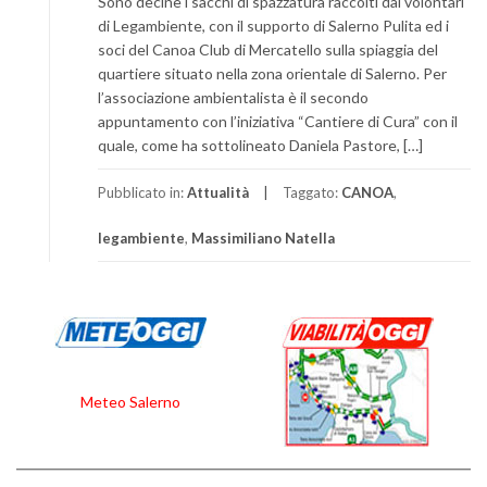
Sono decine i sacchi di spazzatura raccolti dai volontari
di Legambiente, con il supporto di Salerno Pulita ed i
soci del Canoa Club di Mercatello sulla spiaggia del
quartiere situato nella zona orientale di Salerno. Per
l’associazione ambientalista è il secondo
appuntamento con l’iniziativa “Cantiere di Cura” con il
quale, come ha sottolineato Daniela Pastore, […]
Pubblicato in:
Attualità
Taggato:
CANOA
,
legambiente
,
Massimiliano Natella
Meteo Salerno