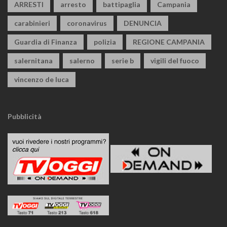
ARRESTI
arresto
battipaglia
Campania
carabinieri
coronavirus
DENUNCIA
Guardia di Finanza
polizia
REGIONE CAMPANIA
salernitana
salerno
serie b
vigili del fuoco
vincenzo de luca
Pubblicità