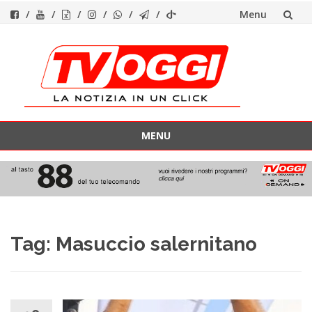
Menu
Vai
al
contenuto
MENU
Vai
al
contenuto
Tag:
Masuccio salernitano