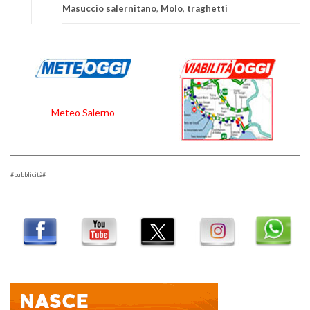
Masuccio salernitano
,
Molo
,
traghetti
Meteo Salerno
#pubblicità#