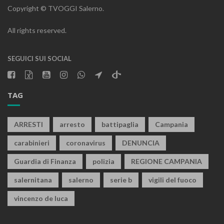
Copyright © TVOGGI Salerno.
All rights reserved.
SEGUICI SUI SOCIAL
TAG
ARRESTI
arresto
battipaglia
Campania
carabinieri
coronavirus
DENUNCIA
Guardia di Finanza
polizia
REGIONE CAMPANIA
salernitana
salerno
serie b
vigili del fuoco
vincenzo de luca