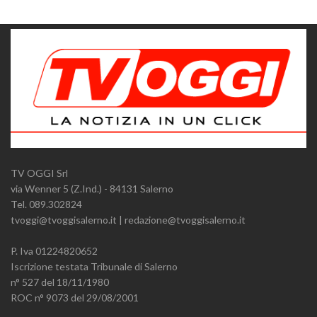
TV OGGI Srl
via Wenner 5 (Z.Ind.) - 84131 Salerno
Tel. 089.302824
tvoggi@tvoggisalerno.it | redazione@tvoggisalerno.it
P. Iva 01224820652
Iscrizione testata Tribunale di Salerno
n° 527 del 18/11/1980
ROC n° 9073 del 29/08/2001