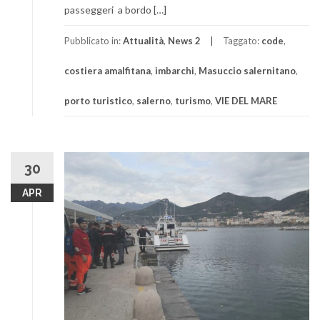
passeggeri a bordo […]
Pubblicato in:
Attualità
,
News 2
Taggato:
code
,
costiera amalfitana
,
imbarchi
,
Masuccio salernitano
,
porto turistico
,
salerno
,
turismo
,
VIE DEL MARE
30
APR