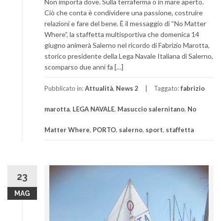
Non importa dove. Sulla terraferma o in mare aperto.
Ciò che conta è condividere una passione, costruire
relazioni e fare del bene. È il messaggio di “No Matter
Where”, la staffetta multisportiva che domenica 14
giugno animerà Salerno nel ricordo di Fabrizio Marotta,
storico presidente della Lega Navale Italiana di Salerno,
scomparso due anni fa […]
Pubblicato in:
Attualità
,
News 2
Taggato:
fabrizio
marotta
,
LEGA NAVALE
,
Masuccio salernitano
,
No
Matter Where
,
PORTO
,
salerno
,
sport
,
staffetta
23
MAG