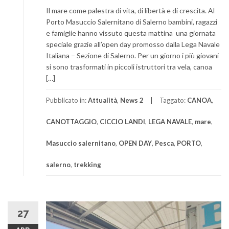
Il mare come palestra di vita, di libertà e di crescita. Al
Porto Masuccio Salernitano di Salerno bambini, ragazzi
e famiglie hanno vissuto questa mattina una giornata
speciale grazie all’open day promosso dalla Lega Navale
Italiana – Sezione di Salerno. Per un giorno i più giovani
si sono trasformati in piccoli istruttori tra vela, canoa
[…]
Pubblicato in:
Attualità
,
News 2
Taggato:
CANOA
,
CANOTTAGGIO
,
CICCIO LANDI
,
LEGA NAVALE
,
mare
,
Masuccio salernitano
,
OPEN DAY
,
Pesca
,
PORTO
,
salerno
,
trekking
27