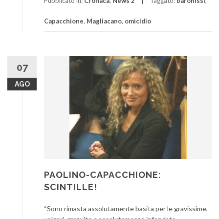
Pubblicato in:
Cronaca
,
News 2
Taggato:
baronissi
,
Capacchione
,
Magliacano
,
omicidio
07
AGO
PAOLINO-CAPACCHIONE:
SCINTILLE!
“Sono rimasta assolutamente basita per le gravissime,