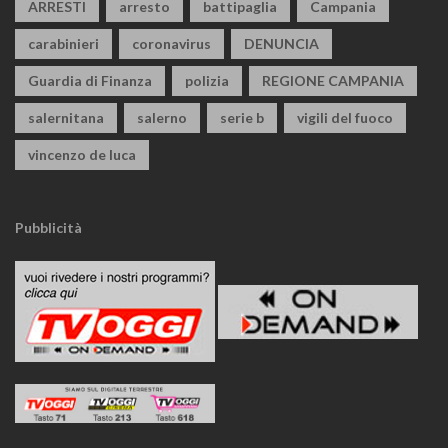
ARRESTI
arresto
battipaglia
Campania
carabinieri
coronavirus
DENUNCIA
Guardia di Finanza
polizia
REGIONE CAMPANIA
salernitana
salerno
serie b
vigili del fuoco
vincenzo de luca
Pubblicità