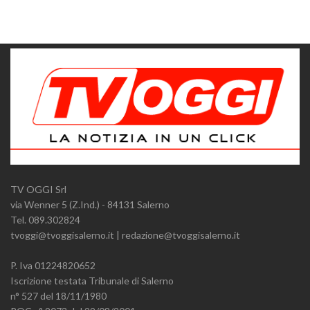
TV OGGI Srl
via Wenner 5 (Z.Ind.) - 84131 Salerno
Tel. 089.302824
tvoggi@tvoggisalerno.it | redazione@tvoggisalerno.it
P. Iva 01224820652
Iscrizione testata Tribunale di Salerno
n° 527 del 18/11/1980