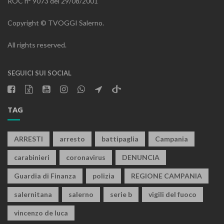
ROC n° 9073 del 29/08/2001
Copyright © TVOGGI Salerno.
All rights reserved.
SEGUICI SUI SOCIAL
TAG
ARRESTI
arresto
battipaglia
Campania
carabinieri
coronavirus
DENUNCIA
Guardia di Finanza
polizia
REGIONE CAMPANIA
salernitana
salerno
serie b
vigili del fuoco
vincenzo de luca