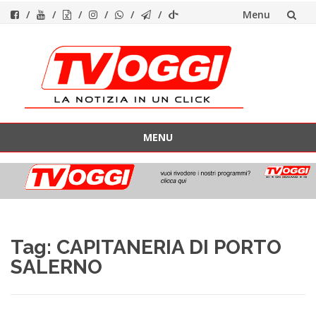
Menu
Vai
al
contenuto
MENU
Vai
al
contenuto
Tag:
CAPITANERIA DI PORTO
SALERNO