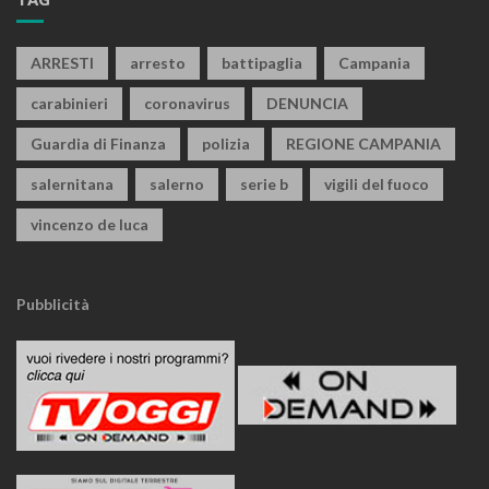
ARRESTI
arresto
battipaglia
Campania
carabinieri
coronavirus
DENUNCIA
Guardia di Finanza
polizia
REGIONE CAMPANIA
salernitana
salerno
serie b
vigili del fuoco
vincenzo de luca
Pubblicità