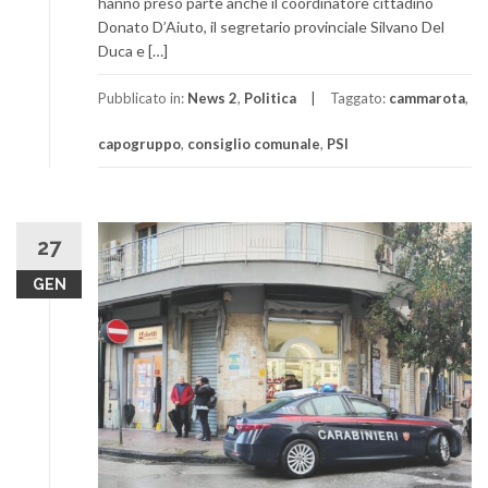
hanno preso parte anche il coordinatore cittadino
Donato D’Aiuto, il segretario provinciale Silvano Del
Duca e […]
Pubblicato in:
News 2
,
Politica
Taggato:
cammarota
,
capogruppo
,
consiglio comunale
,
PSI
27
GEN