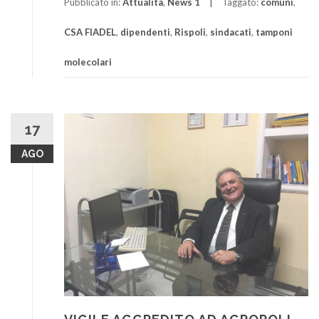
Pubblicato in:
Attualità
,
News 1
Taggato:
comuni
,
CSA FIADEL
,
dipendenti
,
Rispoli
,
sindacati
,
tamponi
molecolari
17
AGO