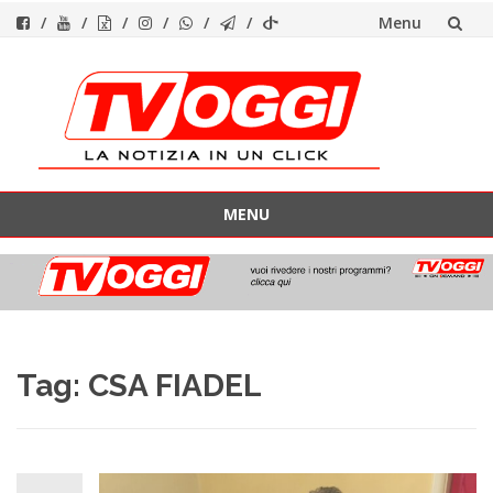
Menu
Vai
al
contenuto
MENU
Vai
al
contenuto
Tag:
CSA FIADEL