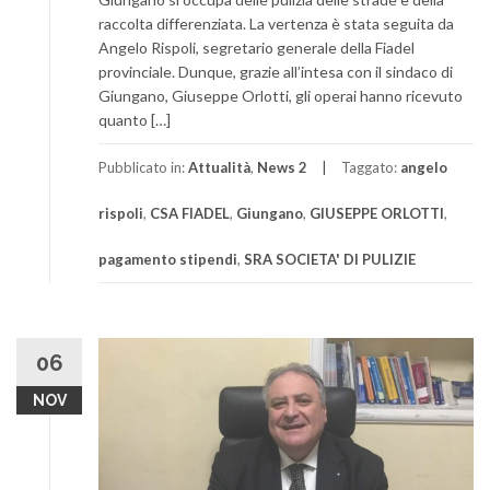
raccolta differenziata. La vertenza è stata seguita da
Angelo Rispoli, segretario generale della Fiadel
provinciale. Dunque, grazie all’intesa con il sindaco di
Giungano, Giuseppe Orlotti, gli operai hanno ricevuto
quanto […]
Pubblicato in:
Attualità
,
News 2
Taggato:
angelo
rispoli
,
CSA FIADEL
,
Giungano
,
GIUSEPPE ORLOTTI
,
pagamento stipendi
,
SRA SOCIETA' DI PULIZIE
06
NOV