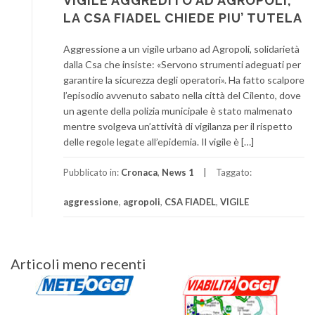
VIGILE AGGREDITO AD AGROPOLI,
LA CSA FIADEL CHIEDE PIU’ TUTELA
Aggressione a un vigile urbano ad Agropoli, solidarietà
dalla Csa che insiste: «Servono strumenti adeguati per
garantire la sicurezza degli operatori». Ha fatto scalpore
l’episodio avvenuto sabato nella città del Cilento, dove
un agente della polizia municipale è stato malmenato
mentre svolgeva un’attività di vigilanza per il rispetto
delle regole legate all’epidemia. Il vigile è […]
Pubblicato in:
Cronaca
,
News 1
Taggato:
aggressione
,
agropoli
,
CSA FIADEL
,
VIGILE
Navigazione
Articoli meno recenti
articoli