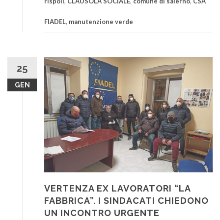
rispoli
,
CLAUSOLA SOCIALE
,
comune di salerno
,
CSA
FIADEL
,
manutenzione verde
25
GEN
VERTENZA EX LAVORATORI “LA
FABBRICA”. I SINDACATI CHIEDONO
UN INCONTRO URGENTE