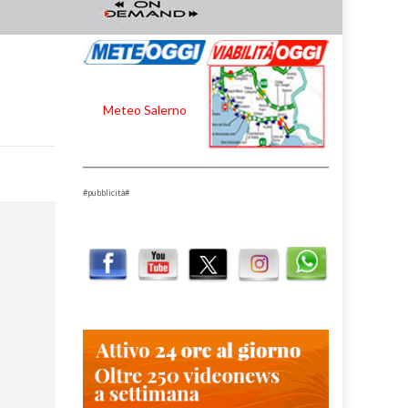
Meteo Salerno
#pubblicità#