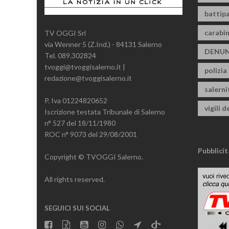
battipa
carabin
TV OGGI Srl
via Wenner 5 (Z.Ind.) - 84131 Salerno
DENUN
Tel. 089.302824
tvoggi@tvoggisalerno.it |
polizia
redazione@tvoggisalerno.it
salern
P. Iva 01224820652
vigili d
Iscrizione testata Tribunale di Salerno
n° 527 del 18/11/1980
ROC n° 9073 del 29/08/2001
Pubblicit
Copyright © TVOGGI Salerno.
All rights reserved.
SEGUICI SUI SOCIAL