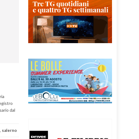
ria
egistro
sario dal
,
salerno