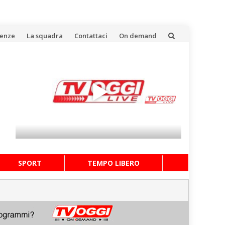
uenze
La squadra
Contattaci
On demand
SPORT
TEMPO LIBERO