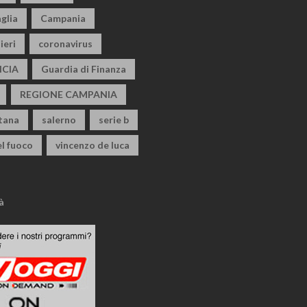
glia
Campania
ieri
coronavirus
CIA
Guardia di Finanza
REGIONE CAMPANIA
itana
salerno
serie b
el fuoco
vincenzo de luca
à