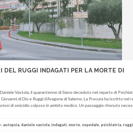
I DEL RUGGI INDAGATI PER LA MORTE DI
i Daniele Vastola, il quarantenne di Siano deceduto nel reparto di Psichiat
Giovanni di Dio e Ruggi d’Aragona di Salerno. La Procura ha iscritto nel r
’ipotesi di omicidio colposo in ambito medico. Un passaggio ritenuto neces
o:
autopsia
,
daniele vastola
,
indagati
,
morte
,
ospedale
,
psichiatria
,
ruggi