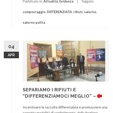
Pubblicato in:
Attualità
,
Evidenza
Taggato:
compostaggio
,
DIFFERENZIATA
,
rifiuti
,
salerno
,
salerno pulita
04
APR
SEPARIAMO I RIFIUTI E
“DIFFERENZIAMOCI MEGLIO” –
Incentivare la raccolta differenziata e promuovere una
corretta modalità di conferimento, della frazione