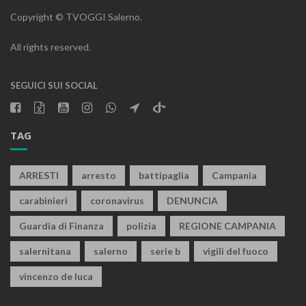
Copyright © TVOGGI Salerno.
All rights reserved.
SEGUICI SUI SOCIAL
TAG
ARRESTI
arresto
battipaglia
Campania
carabinieri
coronavirus
DENUNCIA
Guardia di Finanza
polizia
REGIONE CAMPANIA
salernitana
salerno
serie b
vigili del fuoco
vincenzo de luca