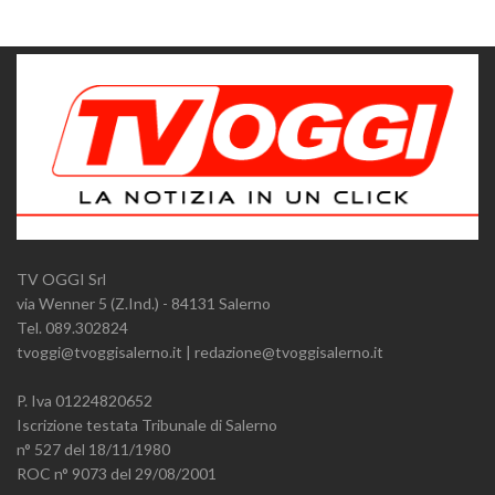
TV OGGI Srl
via Wenner 5 (Z.Ind.) - 84131 Salerno
Tel. 089.302824
tvoggi@tvoggisalerno.it | redazione@tvoggisalerno.it
P. Iva 01224820652
Iscrizione testata Tribunale di Salerno
n° 527 del 18/11/1980
ROC n° 9073 del 29/08/2001