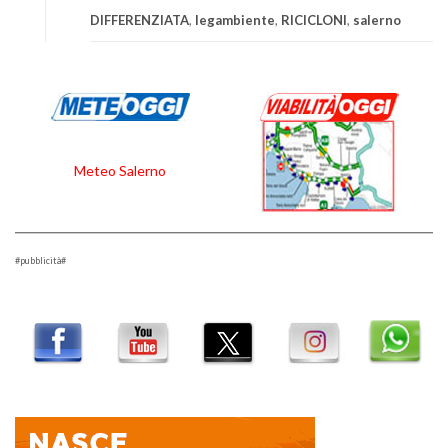
DIFFERENZIATA
,
legambiente
,
RICICLONI
,
salerno
Meteo Salerno
#pubblicità#