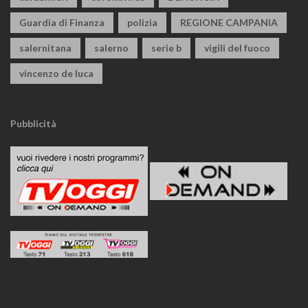
Guardia di Finanza
polizia
REGIONE CAMPANIA
salernitana
salerno
serie b
vigili del fuoco
vincenzo de luca
Pubblicità