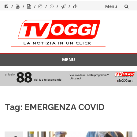
Menu
Vai
al
contenuto
MENU
Vai
al
contenuto
Tag:
EMERGENZA COVID