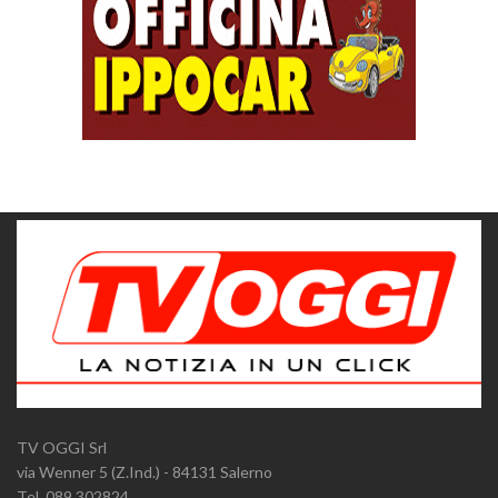
TV OGGI Srl
via Wenner 5 (Z.Ind.) - 84131 Salerno
Tel. 089.302824