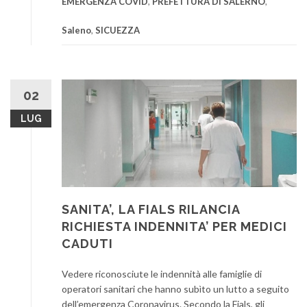
EMERGENZA COVID
,
PREFETTURA DI SALERNO
,
Saleno
,
SICUEZZA
02
LUG
SANITA’, LA FIALS RILANCIA
RICHIESTA INDENNITA’ PER MEDICI
CADUTI
Vedere riconosciute le indennità alle famiglie di
operatori sanitari che hanno subìto un lutto a seguito
dell’emergenza Coronavirus. Secondo la Fials, gli