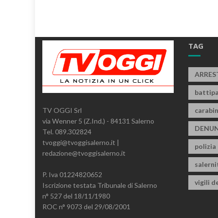
TAG
ARRES
battipa
carabin
TV OGGI Srl
via Wenner 5 (Z.Ind.) - 84131 Salerno
DENUN
Tel. 089.302824
tvoggi@tvoggisalerno.it |
polizia
redazione@tvoggisalerno.it
salern
P. Iva 01224820652
vigili d
Iscrizione testata Tribunale di Salerno
n° 527 del 18/11/1980
ROC n° 9073 del 29/08/2001