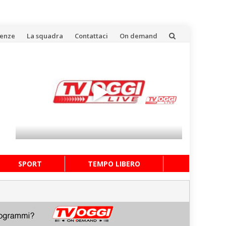
uenze
La squadra
Contattaci
On demand
SPORT
TEMPO LIBERO