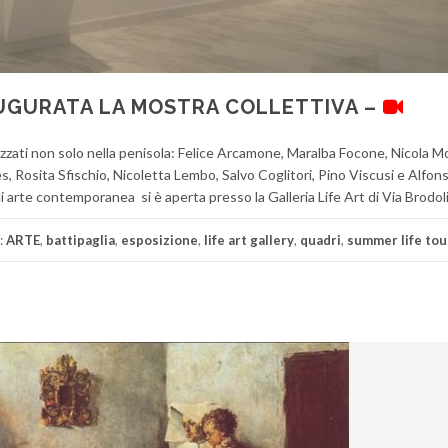
AUGURATA LA MOSTRA COLLETTIVA –
prezzati non solo nella penisola: Felice Arcamone, Maralba Focone, Nicola M
res, Rosita Sfischio, Nicoletta Lembo, Salvo Coglitori, Pino Viscusi e Alfon
i arte contemporanea si è aperta presso la Galleria Life Art di Via Brodoli
:
ARTE
,
battipaglia
,
esposizione
,
life art gallery
,
quadri
,
summer life tou