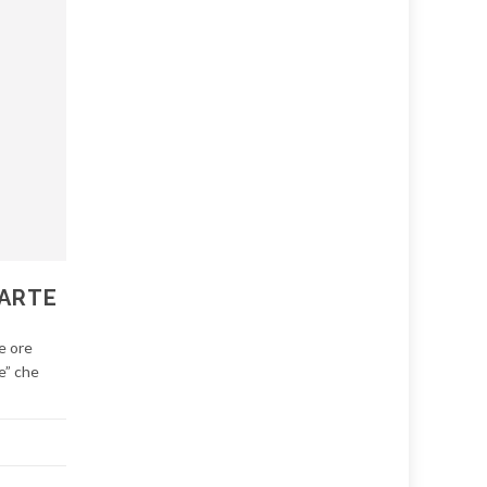
’ARTE
e ore
te” che