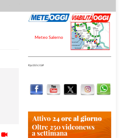
Meteo Salerno
#pubblicità#
–