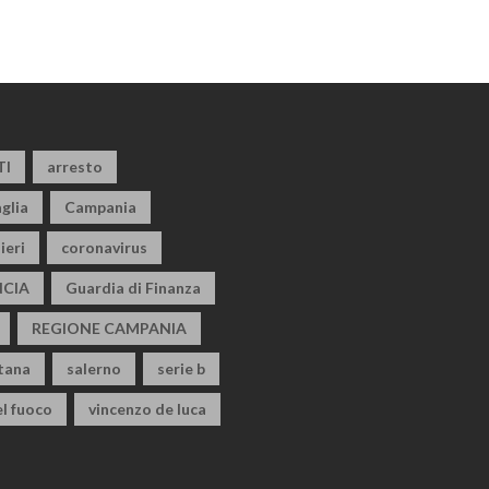
TI
arresto
glia
Campania
ieri
coronavirus
CIA
Guardia di Finanza
REGIONE CAMPANIA
itana
salerno
serie b
el fuoco
vincenzo de luca