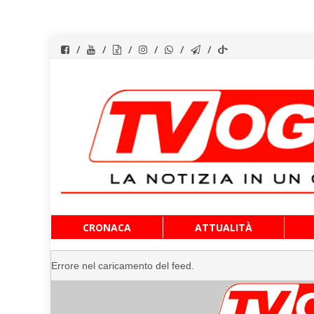
Vai
CRONACA
ATTUALITÀ
al
contenuto
Errore nel caricamento del feed.