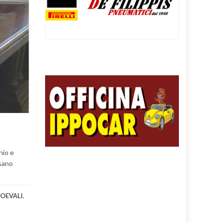
hio e
esano
OEVALI
,