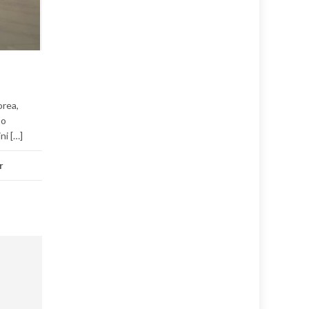
orea,
so
ni […]
r