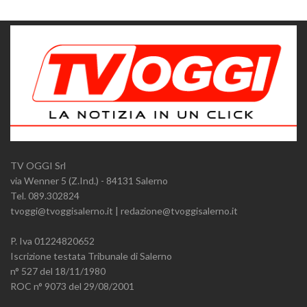
TV OGGI Srl
via Wenner 5 (Z.Ind.) - 84131 Salerno
Tel. 089.302824
tvoggi@tvoggisalerno.it | redazione@tvoggisalerno.it
P. Iva 01224820652
Iscrizione testata Tribunale di Salerno
n° 527 del 18/11/1980
ROC n° 9073 del 29/08/2001