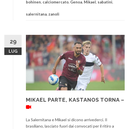
bohinen
,
calciomercato
,
Genoa
,
Mikael
,
sabatini
,
salernitana
,
zanoli
29
LUG
MIKAEL PARTE, KASTANOS TORNA –
La Salernitana e Mikael si dicono arrivederci. Il
brasiliano, lasciato fuori dai convocati per il ritiro a