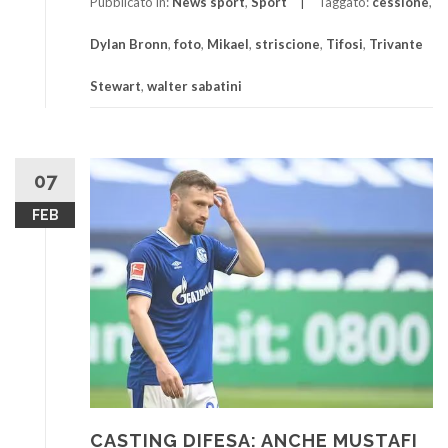
Pubblicato in:
News sport
,
Sport
Taggato:
cessione
,
Dylan Bronn
,
foto
,
Mikael
,
striscione
,
Tifosi
,
Trivante
Stewart
,
walter sabatini
07
FEB
CASTING DIFESA: ANCHE MUSTAFI