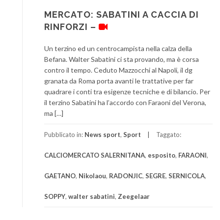
MERCATO: SABATINI A CACCIA DI
RINFORZI –
Un terzino ed un centrocampista nella calza della
Befana. Walter Sabatini ci sta provando, ma è corsa
contro il tempo. Ceduto Mazzocchi al Napoli, il dg
granata da Roma porta avanti le trattative per far
quadrare i conti tra esigenze tecniche e di bilancio. Per
il terzino Sabatini ha l’accordo con Faraoni del Verona,
ma […]
Pubblicato in:
News sport
,
Sport
Taggato:
CALCIOMERCATO SALERNITANA
,
esposito
,
FARAONI
,
GAETANO
,
Nikolaou
,
RADONJIC
,
SEGRE
,
SERNICOLA
,
SOPPY
,
walter sabatini
,
Zeegelaar