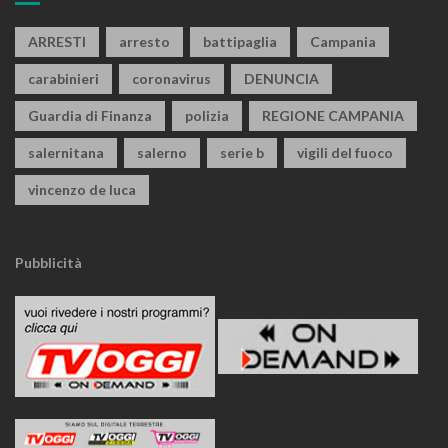
ARRESTI
arresto
battipaglia
Campania
carabinieri
coronavirus
DENUNCIA
Guardia di Finanza
polizia
REGIONE CAMPANIA
salernitana
salerno
serie b
vigili del fuoco
vincenzo de luca
Pubblicità