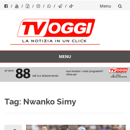
Menu
Vai
al
contenuto
MENU
Vai
al
contenuto
Tag:
Nwanko Simy