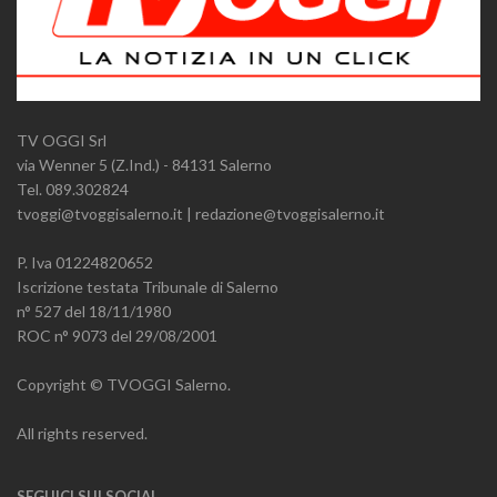
TV OGGI Srl
via Wenner 5 (Z.Ind.) - 84131 Salerno
Tel. 089.302824
tvoggi@tvoggisalerno.it | redazione@tvoggisalerno.it
P. Iva 01224820652
Iscrizione testata Tribunale di Salerno
n° 527 del 18/11/1980
ROC n° 9073 del 29/08/2001
Copyright © TVOGGI Salerno.
All rights reserved.
SEGUICI SUI SOCIAL