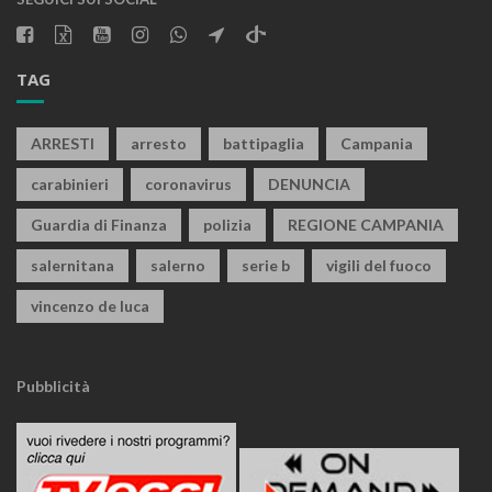
TAG
ARRESTI
arresto
battipaglia
Campania
carabinieri
coronavirus
DENUNCIA
Guardia di Finanza
polizia
REGIONE CAMPANIA
salernitana
salerno
serie b
vigili del fuoco
vincenzo de luca
Pubblicità