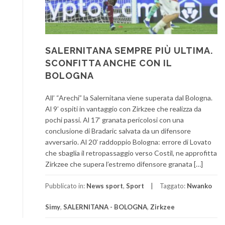
SALERNITANA SEMPRE PIÙ ULTIMA.
SCONFITTA ANCHE CON IL
BOLOGNA
All’ “Arechi” la Salernitana viene superata dal Bologna.
Al 9’ ospiti in vantaggio con Zirkzee che realizza da
pochi passi. Al 17’ granata pericolosi con una
conclusione di Bradaric salvata da un difensore
avversario. Al 20’ raddoppio Bologna: errore di Lovato
che sbaglia il retropassaggio verso Costil, ne approfitta
Zirkzee che supera l’estremo difensore granata […]
Pubblicato in:
News sport
,
Sport
Taggato:
Nwanko
Simy
,
SALERNITANA - BOLOGNA
,
Zirkzee