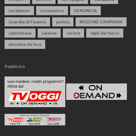
carabinieri
coronavirus
DENUNCIA
Guardia di Finanza
polizia
REGIONE CAMPANIA
salernitana
salerno
serie b
vigili del fuoco
vincenzo de luca
Pubblicità