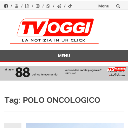
Menu
Vai
al
contenuto
MENU
Vai
al
contenuto
Tag:
POLO ONCOLOGICO