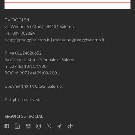
TV OGGI Srl
via Wenner 5 (Z.Ind.) - 84131 Salerno
Tel. 089.302824
tvoggi@tvoggisalerno.it | redazione@tvoggisalerno.it
P. Iva 01224820652
Iscrizione testata Tribunale di Salerno
n° 527 del 18/11/1980
ROC n° 9073 del 29/08/2001
Copyright © TVOGGI Salerno.
All rights reserved.
SEGUICI SUI SOCIAL