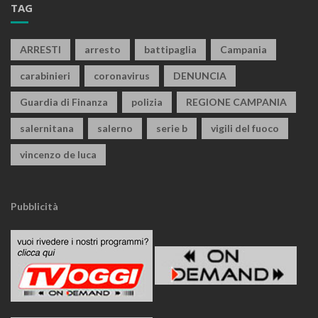
TAG
ARRESTI
arresto
battipaglia
Campania
carabinieri
coronavirus
DENUNCIA
Guardia di Finanza
polizia
REGIONE CAMPANIA
salernitana
salerno
serie b
vigili del fuoco
vincenzo de luca
Pubblicità