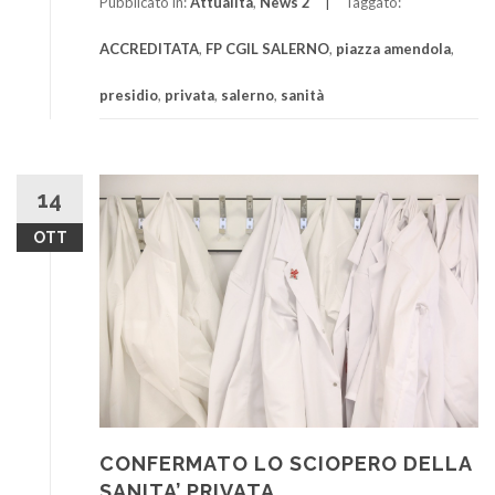
Pubblicato in:
Attualità
,
News 2
Taggato:
ACCREDITATA
,
FP CGIL SALERNO
,
piazza amendola
,
presidio
,
privata
,
salerno
,
sanità
14
OTT
CONFERMATO LO SCIOPERO DELLA
SANITA’ PRIVATA