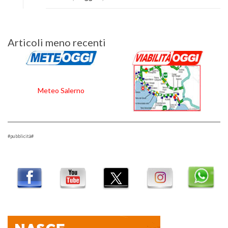
Navigazione
Articoli meno recenti
articoli
Meteo Salerno
#pubblicità#