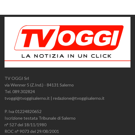
TV OGGI Srl
via Wenner 5 (Z.Ind.) - 84131 Salerno
Tel. 089.302824
tvoggi@tvoggisalerno.it | redazione@tvoggisalerno.it
P. Iva 01224820652
Iscrizione testata Tribunale di Salerno
n° 527 del 18/11/1980
ROC n° 9073 del 29/08/2001