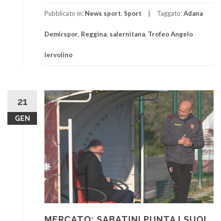
Pubblicato in:
News sport
,
Sport
Taggato:
Adana
Demirspor
,
Reggina
,
salernitana
,
Trofeo Angelo
Iervolino
21
GEN
MERCATO: SABATINI PUNTA I SUOI