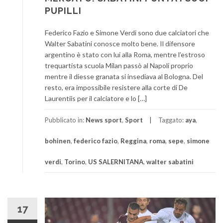
PUPILLI
Federico Fazio e Simone Verdi sono due calciatori che
Walter Sabatini conosce molto bene. Il difensore
argentino è stato con lui alla Roma, mentre l’estroso
trequartista scuola Milan passò al Napoli proprio
mentre il diesse granata si insediava al Bologna. Del
resto, era impossibile resistere alla corte di De
Laurentiis per il calciatore e lo […]
Pubblicato in:
News sport
,
Sport
Taggato:
aya
,
bohinen
,
federico fazio
,
Reggina
,
roma
,
sepe
,
simone
verdi
,
Torino
,
US SALERNITANA
,
walter sabatini
17