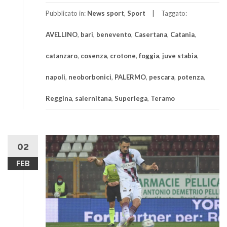
Pubblicato in:
News sport
,
Sport
Taggato:
AVELLINO
,
bari
,
benevento
,
Casertana
,
Catania
,
catanzaro
,
cosenza
,
crotone
,
foggia
,
juve stabia
,
napoli
,
neoborbonici
,
PALERMO
,
pescara
,
potenza
,
Reggina
,
salernitana
,
Superlega
,
Teramo
02
FEB