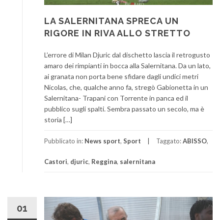
LA SALERNITANA SPRECA UN
RIGORE IN RIVA ALLO STRETTO
L’errore di Milan Djuric dal dischetto lascia il retrogusto
amaro dei rimpianti in bocca alla Salernitana. Da un lato,
ai granata non porta bene sfidare dagli undici metri
Nicolas, che, qualche anno fa, stregò Gabionetta in un
Salernitana- Trapani con Torrente in panca ed il
pubblico sugli spalti. Sembra passato un secolo, ma è
storia […]
Pubblicato in:
News sport
,
Sport
Taggato:
ABISSO
,
Castori
,
djuric
,
Reggina
,
salernitana
01