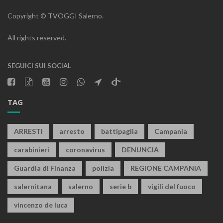
Copyright © TVOGGI Salerno.
All rights reserved.
SEGUICI SUI SOCIAL
TAG
ARRESTI
arresto
battipaglia
Campania
carabinieri
coronavirus
DENUNCIA
Guardia di Finanza
polizia
REGIONE CAMPANIA
salernitana
salerno
serie b
vigili del fuoco
vincenzo de luca