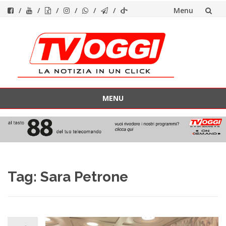
Menu
Vai
al
contenuto
MENU
Vai
al
contenuto
Tag:
Sara Petrone