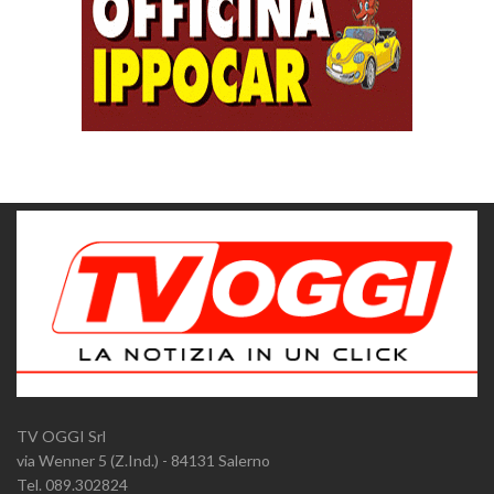
TV OGGI Srl
via Wenner 5 (Z.Ind.) - 84131 Salerno
Tel. 089.302824