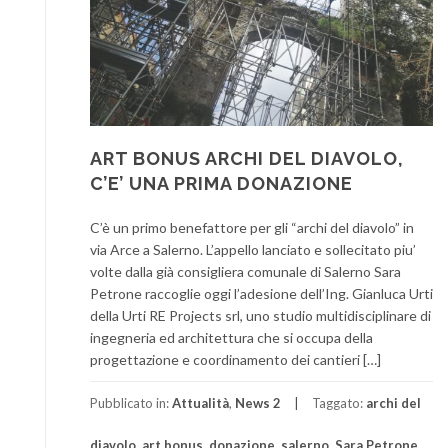
ART BONUS ARCHI DEL DIAVOLO,
C’E’ UNA PRIMA DONAZIONE
C’è un primo benefattore per gli “archi del diavolo” in
via Arce a Salerno. L’appello lanciato e sollecitato piu’
volte dalla già consigliera comunale di Salerno Sara
Petrone raccoglie oggi l’adesione dell’Ing. Gianluca Urti
della Urti RE Projects srl, uno studio multidisciplinare di
ingegneria ed architettura che si occupa della
progettazione e coordinamento dei cantieri […]
Pubblicato in:
Attualità
,
News 2
Taggato:
archi del
diavolo
,
art bonus
,
donazione
,
salerno
,
Sara Petrone
,