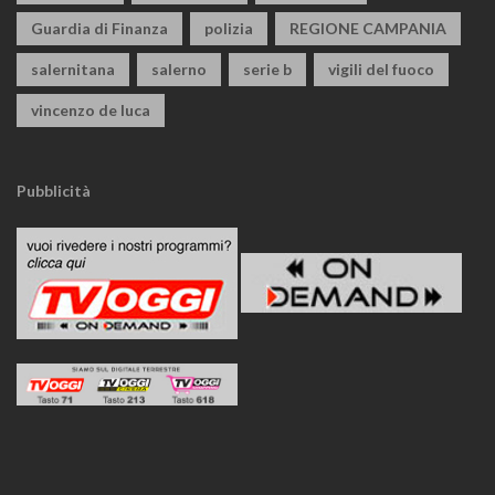
Guardia di Finanza
polizia
REGIONE CAMPANIA
salernitana
salerno
serie b
vigili del fuoco
vincenzo de luca
Pubblicità