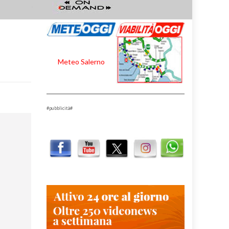
Meteo Salerno
#pubblicità#