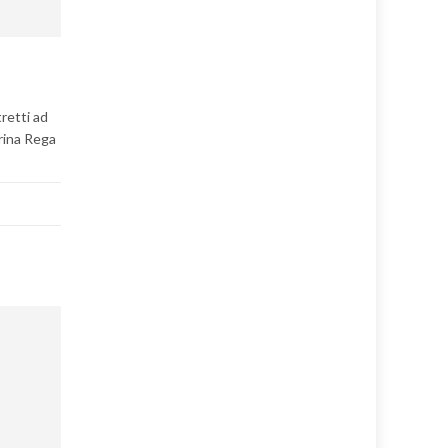
tretti ad
brina Rega