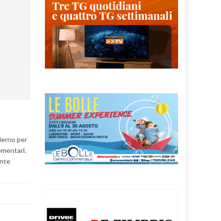
alerno per
ementari.
ante