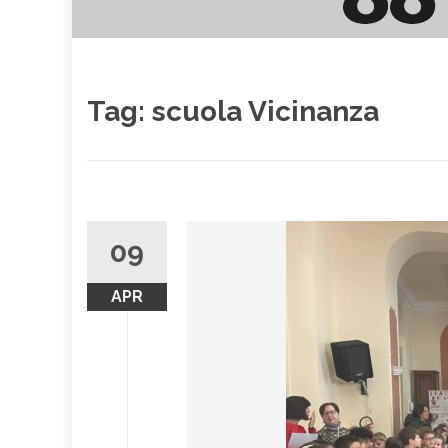
Tag:
scuola Vicinanza
09
APR