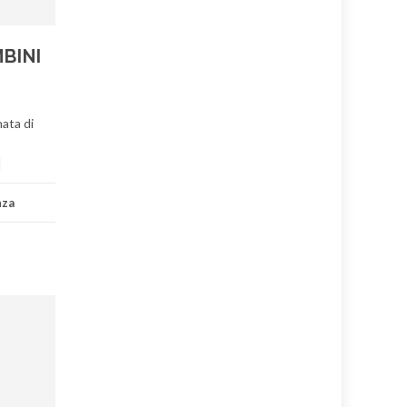
BINI
nata di
]
nza