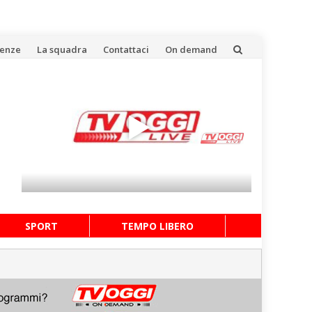
uenze
La squadra
Contattaci
On demand
SPORT
TEMPO LIBERO