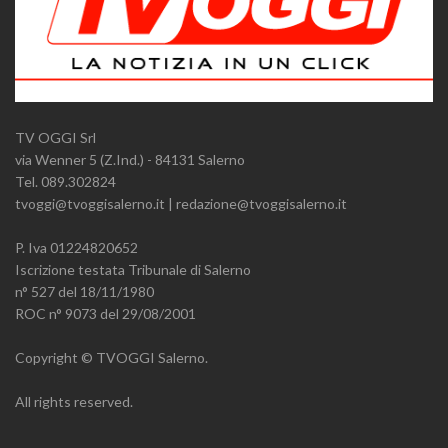
TV OGGI Srl
via Wenner 5 (Z.Ind.) - 84131 Salerno
Tel. 089.302824
tvoggi@tvoggisalerno.it | redazione@tvoggisalerno.it
P. Iva 01224820652
Iscrizione testata Tribunale di Salerno
n° 527 del 18/11/1980
ROC n° 9073 del 29/08/2001
Copyright © TVOGGI Salerno.
All rights reserved.