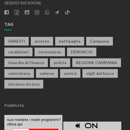
SEGUICI SUI SOCIAL
TAG
ARRESTI
arresto
battipaglia
Campania
carabinieri
coronavirus
DENUNCIA
Guardia di Finanza
polizia
REGIONE CAMPANIA
salernitana
salerno
serie b
vigili del fuoco
vincenzo de luca
Pubblicità