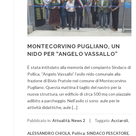
MONTECORVINO PUGLIANO, UN
NIDO PER “ANGELO VASSALLO”
È stata intitolato alla memoria del compianto Sindaco di
Pollica, “Angelo Vassallo” l’asilo nido comunale alla
frazione di Bivio Pratole nel comune di Montecorvino
Pugliano. Questa mattina il taglio del nastro per la
nuova struttura, un edificio di circa 500 mq con piazzale
adibito a parcheggio. Nell’asilo ci sono aule per le
attività didattiche, aule […]
Pubblicato in:
Attualità
,
News 2
Taggato:
Acciaroli
,
ALESSANDRO CHIOLA
,
Pollica
,
SINDACO PESCATORE
,