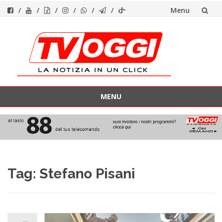
Menu
Vai
al
contenuto
MENU
Vai
al
contenuto
Tag:
Stefano Pisani