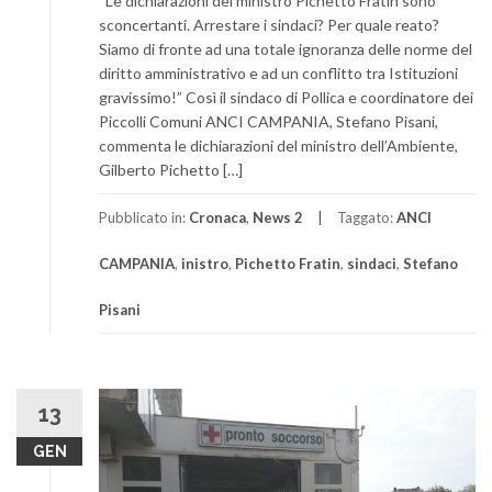
“Le dichiarazioni del ministro Pichetto Fratin sono
sconcertanti. Arrestare i sindaci? Per quale reato?
Siamo di fronte ad una totale ignoranza delle norme del
diritto amministrativo e ad un conflitto tra Istituzioni
gravissimo!” Così il sindaco di Pollica e coordinatore dei
Piccolli Comuni ANCI CAMPANIA, Stefano Pisani,
commenta le dichiarazioni del ministro dell’Ambiente,
Gilberto Pichetto […]
Pubblicato in:
Cronaca
,
News 2
Taggato:
ANCI
CAMPANIA
,
inistro
,
Pichetto Fratin
,
sindaci
,
Stefano
Pisani
13
GEN