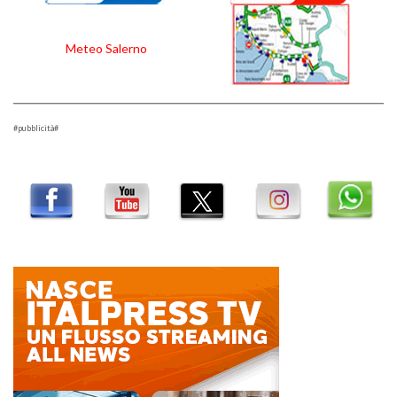
Meteo Salerno
#pubblicità#