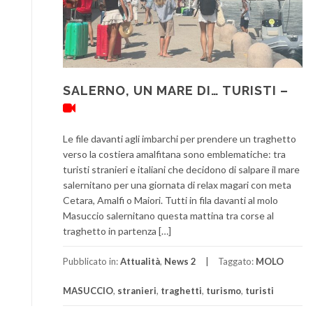
SALERNO, UN MARE DI… TURISTI –
Le file davanti agli imbarchi per prendere un traghetto
verso la costiera amalfitana sono emblematiche: tra
turisti stranieri e italiani che decidono di salpare il mare
salernitano per una giornata di relax magari con meta
Cetara, Amalfi o Maiori. Tutti in fila davanti al molo
Masuccio salernitano questa mattina tra corse al
traghetto in partenza […]
Pubblicato in:
Attualità
,
News 2
Taggato:
MOLO
MASUCCIO
,
stranieri
,
traghetti
,
turismo
,
turisti