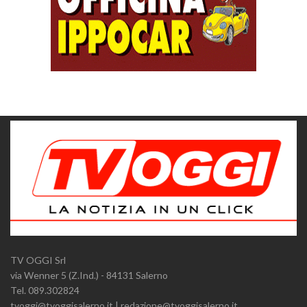
TV OGGI Srl
via Wenner 5 (Z.Ind.) - 84131 Salerno
Tel. 089.302824
tvoggi@tvoggisalerno.it | redazione@tvoggisalerno.it