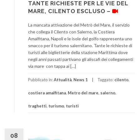
TANTE RICHIESTE PER LE VIE DEL
MARE, CILENTO ESCLUSO –
La mancata attivazione del Metrò del Mare, il servizio
che collega il Cilento con Salerno, la Costiera
Amalfitana, Napoli e le isole del golfo rappresenta uno
smacco per il turismo salernitano. Tante le richieste di
turisti alle biglietterie della stazione Marittima dove
negli anni passati partivano gli aliscafi dei collegamenti
via mare con tappa ai […]
Pubblicato in:
Attualità
,
News 1
Taggato:
cilento
,
costiera amalfitana
,
Metro del mare
,
salerno
,
traghetti
,
turismo
,
turisti
08