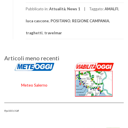
Pubblicato in:
Attualità
,
News 1
Taggato:
AMALFI
,
luca cascone
,
POSITANO
,
REGIONE CAMPANIA
,
traghetti
,
travelmar
Navigazione
Articoli meno recenti
articoli
Meteo Salerno
#pubblicità#