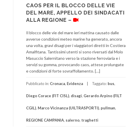
CAOS PER IL BLOCCO DELLE VIE
DEL MARE, APPELLO DEI SINDACATI
ALLA REGIONE –
Il blocco delle vie del mare ieri mattina causato dalle
avverse condizioni meteo marine ha generato, ancora
una volta, gravi disagi per i viaggiatori diretti in Costiera
Amalfitana. Tantissimi utenti si sono riversati dal Molo
Masuccio Salernitano verso la stazione ferroviaria e i
servizi su gomma, provocando caos, attese prolungate
e condizioni di forte sovraffollamento. […]
Pubblicato in:
Cronaca
,
Evidenza
Taggato:
bus
,
Diego Corace (FIT CISL)
,
disagi
,
Gerardo Arpino (FILT
CGIL)
,
Marco Vicinanza (UILTRASPORTI)
,
pullman
,
REGIONE CAMPANIA
,
salerno
,
traghetti