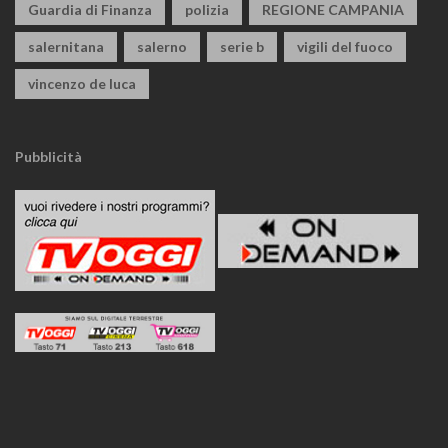
Guardia di Finanza
polizia
REGIONE CAMPANIA
salernitana
salerno
serie b
vigili del fuoco
vincenzo de luca
Pubblicità