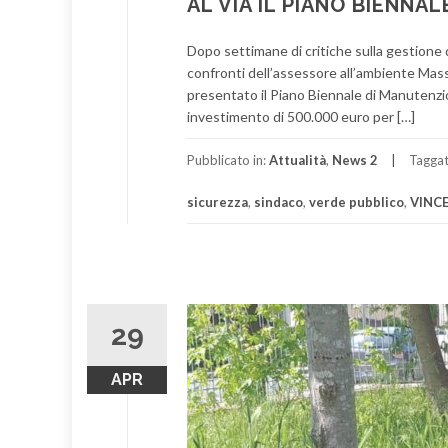
AL VIA IL PIANO BIENN
Dopo settimane di critiche sulla gestione 
confronti dell’assessore all’ambiente Mass
presentato il Piano Biennale di Manutenzi
investimento di 500.000 euro per […]
Pubblicato in:
Attualità
,
News 2
Tagga
sicurezza
,
sindaco
,
verde pubblico
,
VINC
29
APR