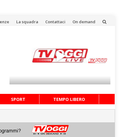
uenze
La squadra
Contattaci
On demand
SPORT
TEMPO LIBERO