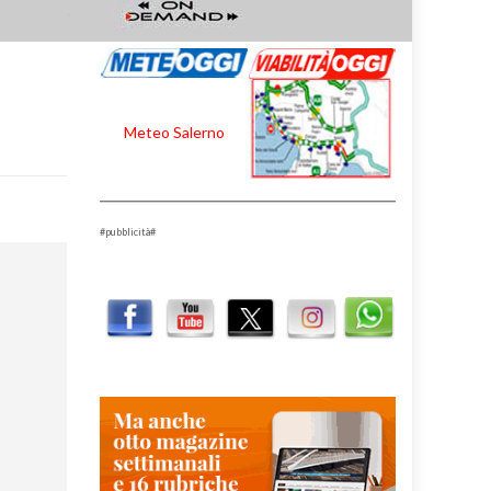
Meteo Salerno
#pubblicità#