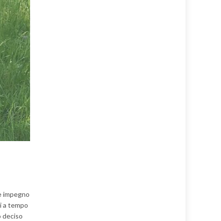
te impegno
ti a tempo
o deciso