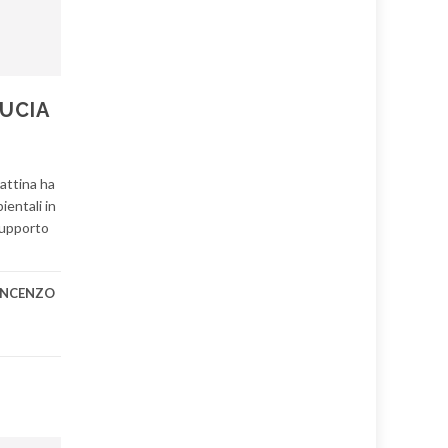
DUCIA
mattina ha
ientali in
 supporto
INCENZO