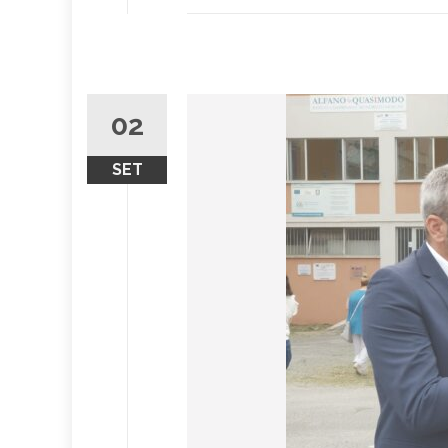
02
SET