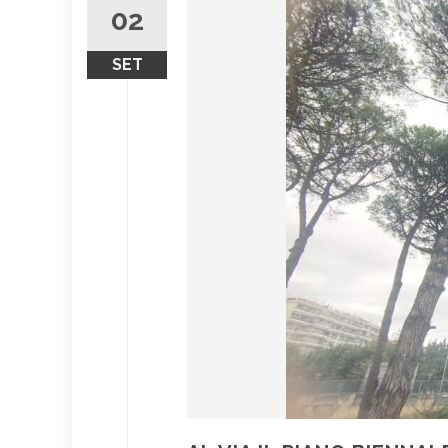
02
SET