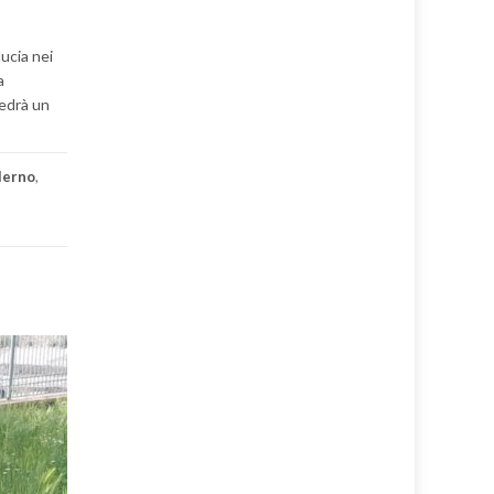
ucia nei
a
vedrà un
lerno
,