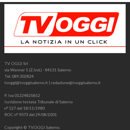
TV OGGI Srl
via Wenner 5 (Z.Ind.) - 84131 Salerno
Tel. 089.302824
tvoggi@tvoggisalerno.it | redazione@tvoggisalerno.it
P. Iva 01224820652
Iscrizione testata Tribunale di Salerno
n° 527 del 18/11/1980
ROC n° 9073 del 29/08/2001
Copyright © TVOGGI Salerno.