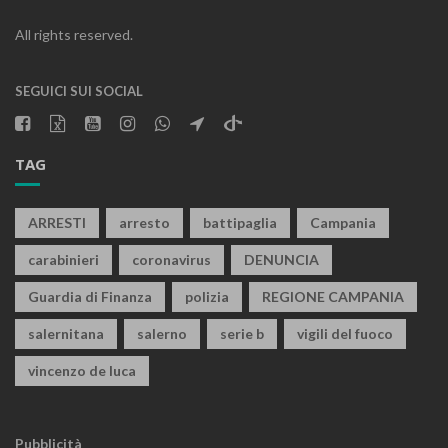
All rights reserved.
SEGUICI SUI SOCIAL
TAG
ARRESTI
arresto
battipaglia
Campania
carabinieri
coronavirus
DENUNCIA
Guardia di Finanza
polizia
REGIONE CAMPANIA
salernitana
salerno
serie b
vigili del fuoco
vincenzo de luca
Pubblicità