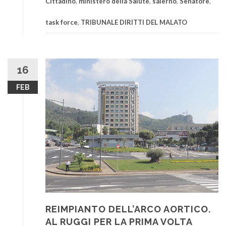
Cittadino
,
ministero della Salute
,
salerno
,
Senatore
,
task force
,
TRIBUNALE DIRITTI DEL MALATO
16
FEB
REIMPIANTO DELL’ARCO AORTICO.
AL RUGGI PER LA PRIMA VOLTA