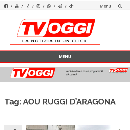
Menu
Vai
al
contenuto
MENU
Vai
al
contenuto
Tag:
AOU RUGGI D’ARAGONA