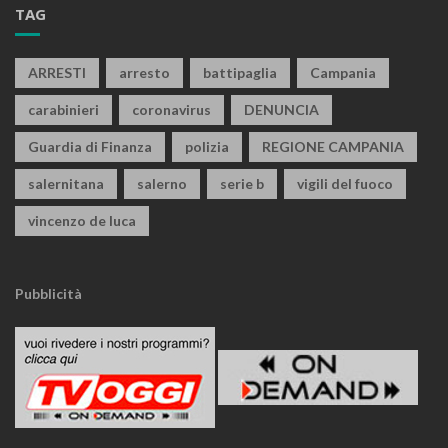
TAG
ARRESTI
arresto
battipaglia
Campania
carabinieri
coronavirus
DENUNCIA
Guardia di Finanza
polizia
REGIONE CAMPANIA
salernitana
salerno
serie b
vigili del fuoco
vincenzo de luca
Pubblicità