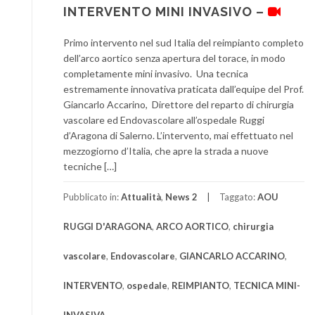
INTERVENTO MINI INVASIVO –
Primo intervento nel sud Italia del reimpianto completo
dell’arco aortico senza apertura del torace, in modo
completamente mini invasivo. Una tecnica
estremamente innovativa praticata dall’equipe del Prof.
Giancarlo Accarino, Direttore del reparto di chirurgia
vascolare ed Endovascolare all’ospedale Ruggi
d’Aragona di Salerno. L’intervento, mai effettuato nel
mezzogiorno d’Italia, che apre la strada a nuove
tecniche […]
Pubblicato in:
Attualità
,
News 2
Taggato:
AOU
RUGGI D'ARAGONA
,
ARCO AORTICO
,
chirurgia
vascolare
,
Endovascolare
,
GIANCARLO ACCARINO
,
INTERVENTO
,
ospedale
,
REIMPIANTO
,
TECNICA MINI-
INVASIVA