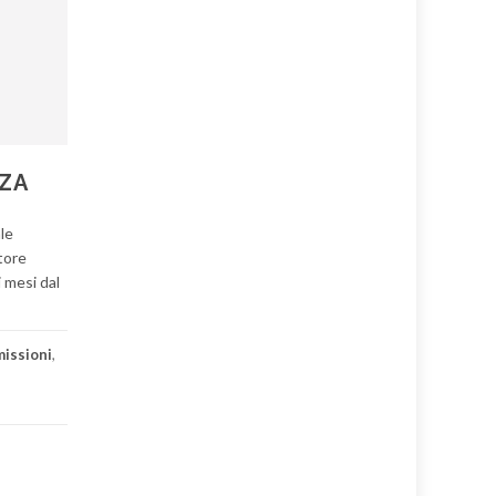
ZZA
ale
tore
i mesi dal
missioni
,