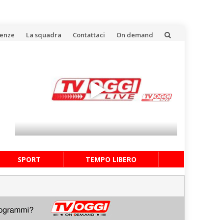
uenze
La squadra
Contattaci
On demand
SPORT
TEMPO LIBERO