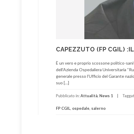
CAPEZZUTO (FP CGIL) :
È un vero e proprio scossone politico-sanita
dell’Azienda Ospedaliera Universitaria “Rug
generale presso l’Ufficio del Garante nazion
suo […]
Pubblicato in:
Attualità
,
News 1
Tagga
FP CGIL
,
ospedale
,
salerno