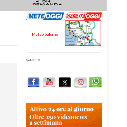
Meteo Salerno
#pubblicità#