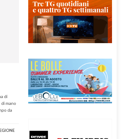
a di
e di mano
empo da
EGIONE