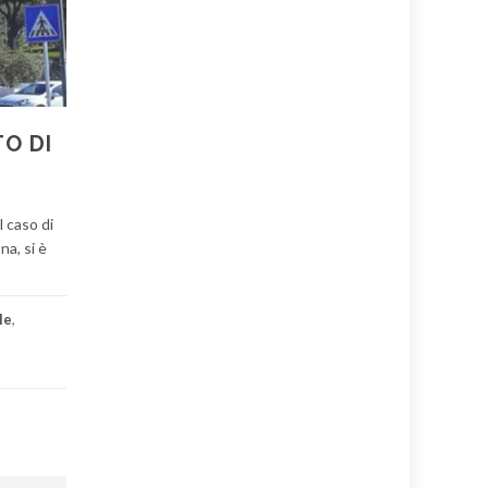
O DI
l caso di
a, si è
le
,