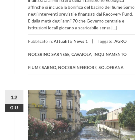
indirizzata al Ministero della Transizione Ecologica
affinché si includa la bonifica del bacino del fiume Sarno
negli interventi previsti e finanziati dal Recovery Fund.
È dalla metà degli anni ‘70 che Governo centrale e
istituzioni locali giocano a scaricabile senza […]
Pubblicato in:
Attualità
,
News 1
Taggato:
AGRO
NOCERINO SARNESE
,
CAVAIOLA
,
INQUINAMENTO
FIUME SARNO
,
NOCERAINFERIORE
,
SOLOFRANA
12
GIU