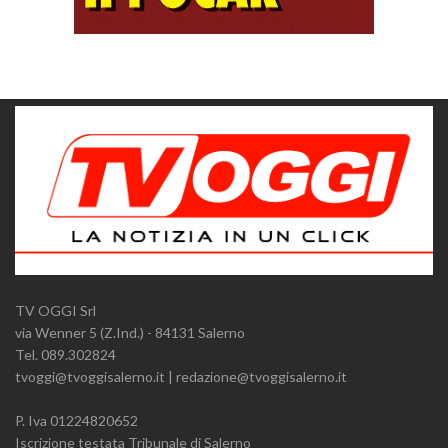
TV OGGI Srl
via Wenner 5 (Z.Ind.) - 84131 Salerno
Tel. 089.302824
tvoggi@tvoggisalerno.it | redazione@tvoggisalerno.it
P. Iva 01224820652
Iscrizione testata Tribunale di Salerno