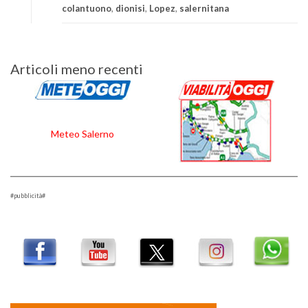
colantuono
,
dionisi
,
Lopez
,
salernitana
Navigazione
Articoli meno recenti
articoli
Meteo Salerno
#pubblicità#