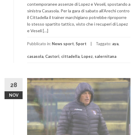
contemporanee assenze di Lopez e Veseli, spostando a
sinistra Casasola. Per la gara di sabato all’Arechi contro
il Cittadella il trainer marchigiano potrebbe riproporre
lo stesso spartito tattico, visto che i recuperi di Lopez
e Veseli […]
Pubblicato in:
News sport
,
Sport
Taggato:
aya
,
casasola
,
Castori
,
cittadella
,
Lopez
,
salernitana
28
NOV