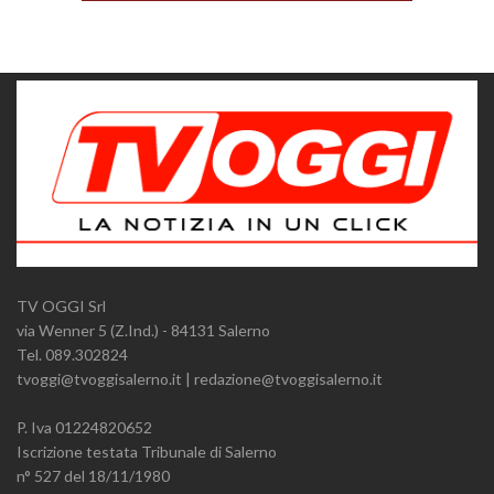
TV OGGI Srl
via Wenner 5 (Z.Ind.) - 84131 Salerno
Tel. 089.302824
tvoggi@tvoggisalerno.it | redazione@tvoggisalerno.it
P. Iva 01224820652
Iscrizione testata Tribunale di Salerno
n° 527 del 18/11/1980