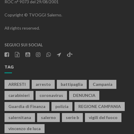
ROC n° 9073 del 29/08/2001
Copyright © TVOGGI Salerno.
All rights reserved.
SEGUICI SUI SOCIAL
TAG
ARRESTI
arresto
battipaglia
Campania
carabinieri
coronavirus
DENUNCIA
Guardia di Finanza
polizia
REGIONE CAMPANIA
salernitana
salerno
serie b
vigili del fuoco
vincenzo de luca