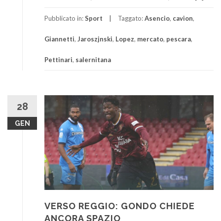
Pubblicato in:
Sport
Taggato:
Asencio
,
cavion
,
Giannetti
,
Jaroszjnski
,
Lopez
,
mercato
,
pescara
,
Pettinari
,
salernitana
28
GEN
VERSO REGGIO: GONDO CHIEDE
ANCORA SPAZIO