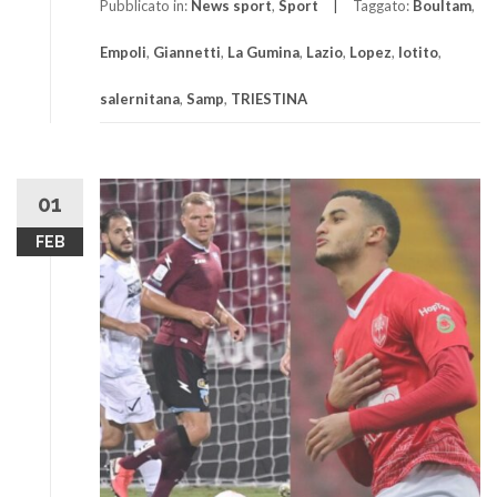
Pubblicato in:
News sport
,
Sport
Taggato:
Boultam
,
Empoli
,
Giannetti
,
La Gumina
,
Lazio
,
Lopez
,
lotito
,
salernitana
,
Samp
,
TRIESTINA
01
FEB