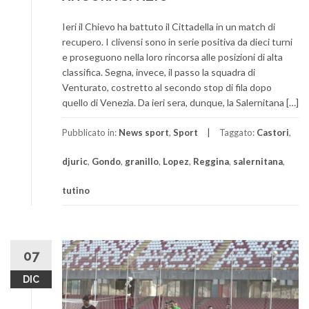
Ieri il Chievo ha battuto il Cittadella in un match di
recupero. I clivensi sono in serie positiva da dieci turni
e proseguono nella loro rincorsa alle posizioni di alta
classifica. Segna, invece, il passo la squadra di
Venturato, costretto al secondo stop di fila dopo
quello di Venezia. Da ieri sera, dunque, la Salernitana […]
Pubblicato in:
News sport
,
Sport
Taggato:
Castori
,
djuric
,
Gondo
,
granillo
,
Lopez
,
Reggina
,
salernitana
,
tutino
07
DIC