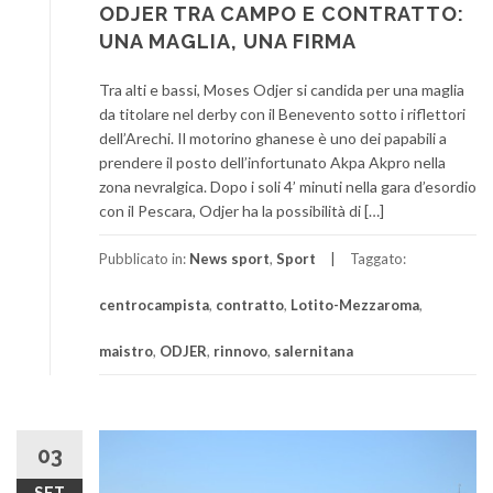
ODJER TRA CAMPO E CONTRATTO:
UNA MAGLIA, UNA FIRMA
Tra alti e bassi, Moses Odjer si candida per una maglia
da titolare nel derby con il Benevento sotto i riflettori
dell’Arechi. Il motorino ghanese è uno dei papabili a
prendere il posto dell’infortunato Akpa Akpro nella
zona nevralgica. Dopo i soli 4’ minuti nella gara d’esordio
con il Pescara, Odjer ha la possibilità di […]
Pubblicato in:
News sport
,
Sport
Taggato:
centrocampista
,
contratto
,
Lotito-Mezzaroma
,
maistro
,
ODJER
,
rinnovo
,
salernitana
03