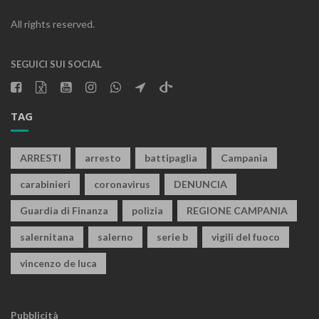
All rights reserved.
SEGUICI SUI SOCIAL
TAG
ARRESTI
arresto
battipaglia
Campania
carabinieri
coronavirus
DENUNCIA
Guardia di Finanza
polizia
REGIONE CAMPANIA
salernitana
salerno
serie b
vigili del fuoco
vincenzo de luca
Pubblicità