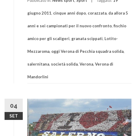
Pubblicato in:
News sport
,
Sport
Taggato:
19
giugno 2011
,
cinque anni dopo
,
corazzata
,
da allora 5
anni e sei campionati per il nuovo confronto
,
fischio
amico per gli scaligeri
,
granata scippati
,
Lotito-
Mezzaroma
,
oggi Verona di Pecchia squadra solida
,
salernitana
,
società solida
,
Verona
,
Verona di
Mandorlini
04
SET