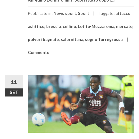
Pubblicato in:
News sport
,
Sport
Taggato:
attacco
asfittico
,
brescia
,
cellino
,
Lotito-Mezzaroma
,
mercato
,
polveri bagnate
,
salernitana
,
sogno Torregrossa
Commento
11
SET