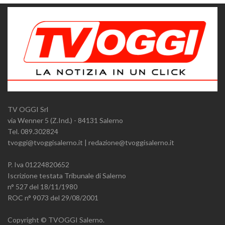
TV OGGI Srl
via Wenner 5 (Z.Ind.) - 84131 Salerno
Tel. 089.302824
tvoggi@tvoggisalerno.it | redazione@tvoggisalerno.it
P. Iva 01224820652
Iscrizione testata Tribunale di Salerno
n° 527 del 18/11/1980
ROC n° 9073 del 29/08/2001
Copyright © TVOGGI Salerno.