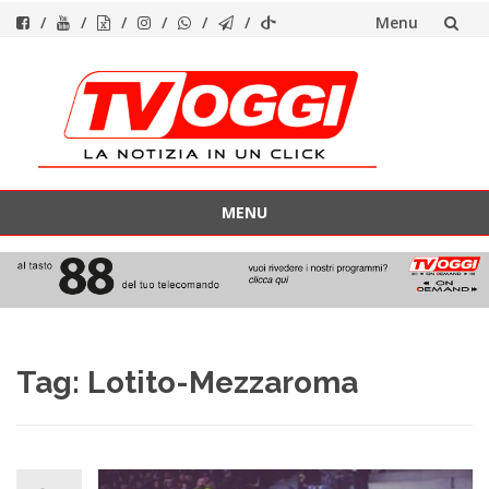
Menu
Vai
al
contenuto
MENU
Vai
al
contenuto
Tag:
Lotito-Mezzaroma