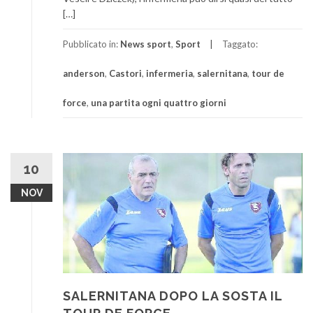
[…]
Pubblicato in:
News sport
,
Sport
Taggato:
anderson
,
Castori
,
infermeria
,
salernitana
,
tour de
force
,
una partita ogni quattro giorni
10
NOV
SALERNITANA DOPO LA SOSTA IL