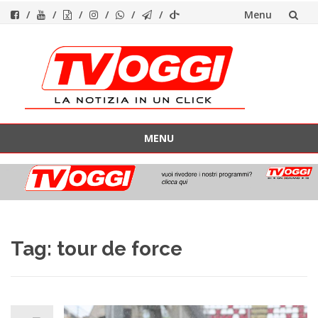
Menu
Vai
al
contenuto
MENU
Vai
al
contenuto
Tag:
tour de force