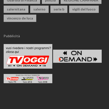
Guardia di Finanza
polizia
REGIONE CAMPANIA
salernitana
salerno
serie b
vigili del fuoco
vincenzo de luca
Pubblicità