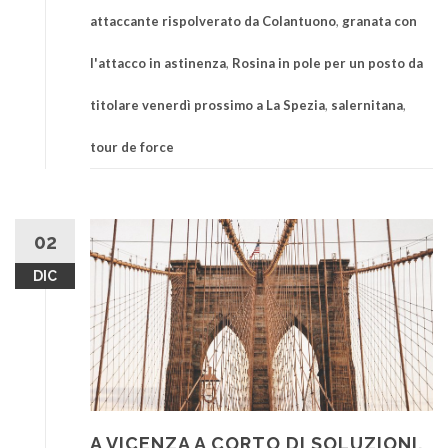
attaccante rispolverato da Colantuono
,
granata con
l'attacco in astinenza
,
Rosina in pole per un posto da
titolare venerdì prossimo a La Spezia
,
salernitana
,
tour de force
02
DIC
A VICENZA A CORTO DI SOLUZIONI,