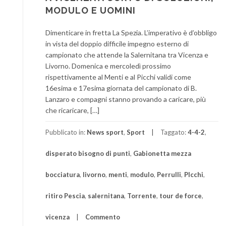
MODULO E UOMINI
Dimenticare in fretta La Spezia. L’imperativo è d’obbligo
in vista del doppio difficile impegno esterno di
campionato che attende la Salernitana tra Vicenza e
Livorno. Domenica e mercoledì prossimo
rispettivamente al Menti e al Picchi validi come
16esima e 17esima giornata del campionato di B.
Lanzaro e compagni stanno provando a caricare, più
che ricaricare, […]
Pubblicato in:
News sport
,
Sport
Taggato:
4-4-2
,
disperato bisogno di punti
,
Gabionetta mezza
bocciatura
,
livorno
,
menti
,
modulo
,
Perrulli
,
PIcchi
,
ritiro Pescia
,
salernitana
,
Torrente
,
tour de force
,
vicenza
Commento