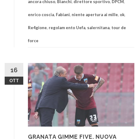
ancora chiuso
,
Bianchi
,
direttore sportivo
,
DPCM
,
enrico coscia
,
Fabiani
,
niente apertura ai mille
,
ok
,
Re4gione
,
regolam ento Uefa
,
salernitana
,
tour de
force
16
OTT
GRANATA GIMME FIVE. NUOVA