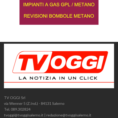
TV OGGI Srl
via Wenner 5 (Z.Ind.) - 84131 Salerno
Tel. 089.302824
tvoggi@tvoggisalerno.it | redazione@tvoggisalerno.it