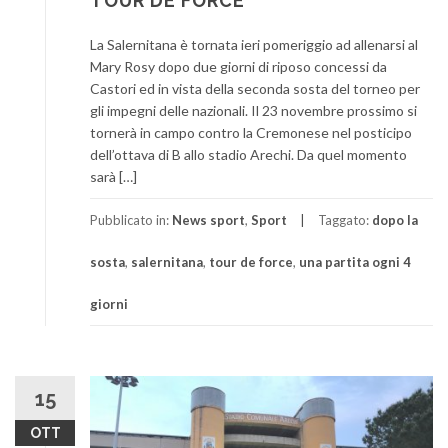
TOUR DE FORCE
La Salernitana è tornata ieri pomeriggio ad allenarsi al
Mary Rosy dopo due giorni di riposo concessi da
Castori ed in vista della seconda sosta del torneo per
gli impegni delle nazionali. Il 23 novembre prossimo si
tornerà in campo contro la Cremonese nel posticipo
dell’ottava di B allo stadio Arechi. Da quel momento
sarà […]
Pubblicato in:
News sport
,
Sport
Taggato:
dopo la
sosta
,
salernitana
,
tour de force
,
una partita ogni 4
giorni
15
OTT