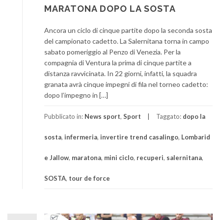
MARATONA DOPO LA SOSTA
Ancora un ciclo di cinque partite dopo la seconda sosta
del campionato cadetto. La Salernitana torna in campo
sabato pomeriggio al Penzo di Venezia. Per la
compagnia di Ventura la prima di cinque partite a
distanza ravvicinata. In 22 giorni, infatti, la squadra
granata avrà cinque impegni di fila nel torneo cadetto:
dopo l’impegno in […]
Pubblicato in:
News sport
,
Sport
Taggato:
dopo la
sosta
,
infermeria
,
invertire trend casalingo
,
Lombarid
e Jallow
,
maratona
,
mini ciclo
,
recuperi
,
salernitana
,
SOSTA
,
tour de force