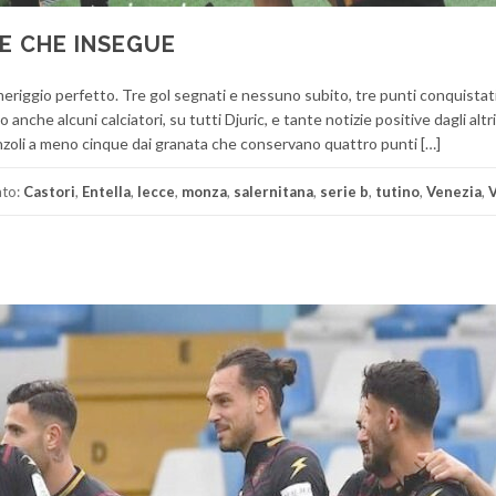
E CHE INSEGUE
meriggio perfetto. Tre gol segnati e nessuno subito, tre punti conquistat
che alcuni calciatori, su tutti Djuric, e tante notizie positive dagli altri
anzoli a meno cinque dai granata che conservano quattro punti […]
ato:
Castori
,
Entella
,
lecce
,
monza
,
salernitana
,
serie b
,
tutino
,
Venezia
,
V