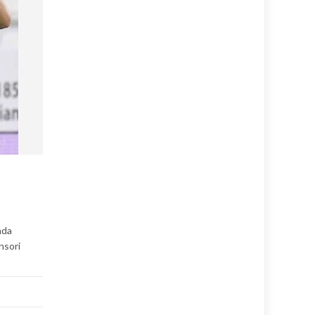
nda
nsori