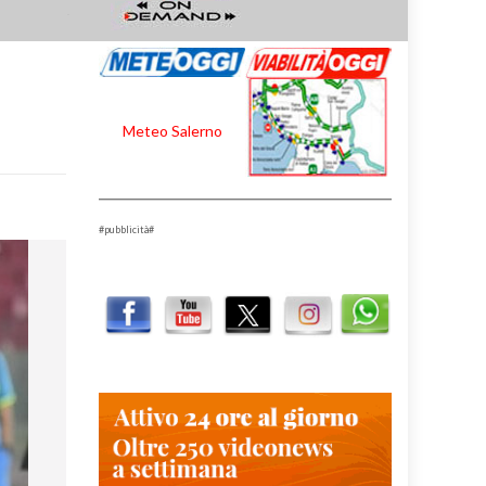
Meteo Salerno
#pubblicità#