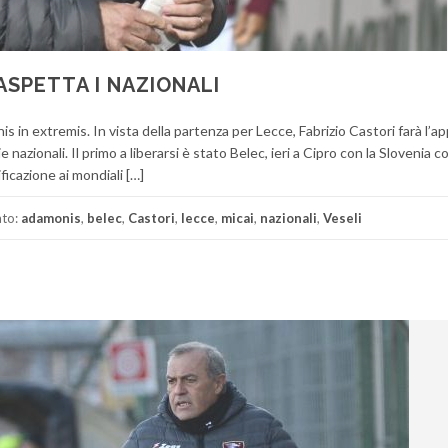
ASPETTA I NAZIONALI
 in extremis. In vista della partenza per Lecce, Fabrizio Castori farà l’ap
e nazionali. Il primo a liberarsi è stato Belec, ieri a Cipro con la Slovenia c
ficazione ai mondiali […]
ato:
adamonis
,
belec
,
Castori
,
lecce
,
micai
,
nazionali
,
Veseli