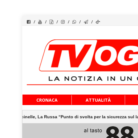
Vai
CRONACA
ATTUALITÀ
al
contenuto
ussa “Punto di svolta per la sicurezza sul lavoro”
Marc