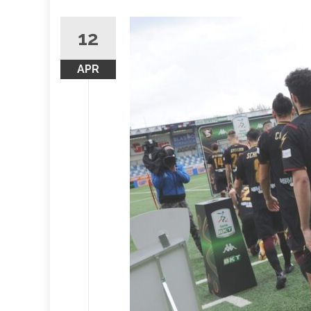
12
APR