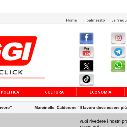
Vai
Home
Il palinsesto
Le freq
al
contenuto
POLITICA
CULTURA
ECONOMIA
inelle, Calderone “Il lavoro deve essere più sicuro”
Ma