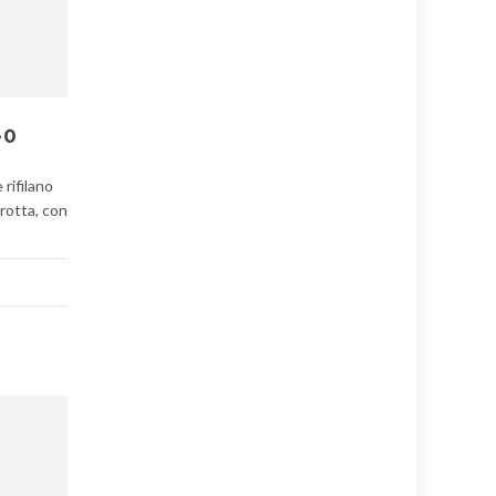
-0
rifilano
arotta, con