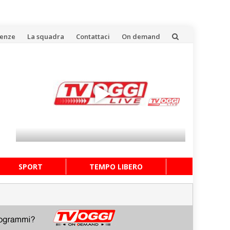
uenze
La squadra
Contattaci
On demand
SPORT
TEMPO LIBERO