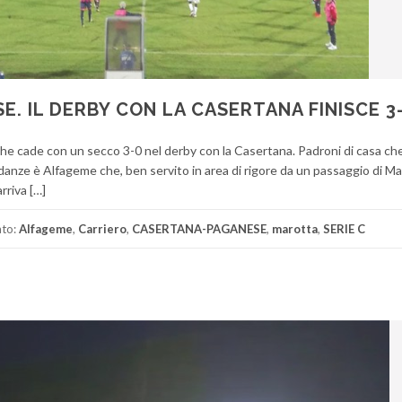
E. IL DERBY CON LA CASERTANA FINISCE 3
che cade con un secco 3-0 nel derby con la Casertana. Padroni di casa che 
e danze è Alfageme che, ben servito in area di rigore da un passaggio di M
rriva […]
ato:
Alfageme
,
Carriero
,
CASERTANA-PAGANESE
,
marotta
,
SERIE C