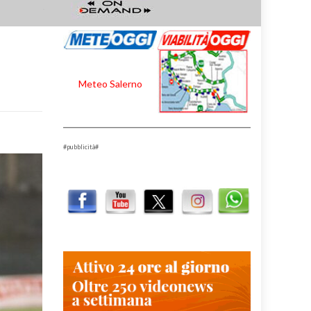
Meteo Salerno
#pubblicità#