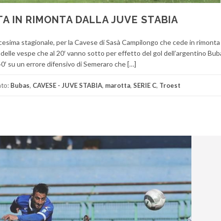
TA IN RIMONTA DALLA JUVE STABIA
esima stagionale, per la Cavese di Sasà Campilongo che cede in rimonta
re delle vespe che al 20′ vanno sotto per effetto del gol dell’argentino Bu
 40′ su un errore difensivo di Semeraro che […]
ato:
Bubas
,
CAVESE - JUVE STABIA
,
marotta
,
SERIE C
,
Troest