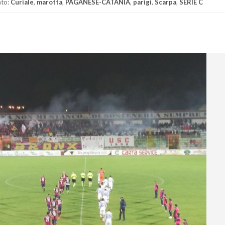
ato:
Curiale
,
marotta
,
PAGANESE-CATANIA
,
parigi
,
Scarpa
,
SERIE C