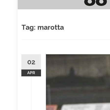
Tag:
marotta
02
APR