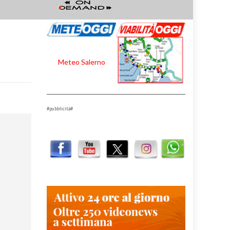
Meteo Salerno
#pubblicità#