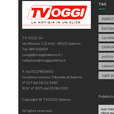
TAG
ARRES
battipa
carabin
TV OGGI Srl
via Wenner 5 (Z.Ind.) - 84131 Salerno
DENUN
Tel. 089.302824
tvoggi@tvoggisalerno.it |
polizia
redazione@tvoggisalerno.it
salern
P. Iva 01224820652
vigili d
Iscrizione testata Tribunale di Salerno
n° 527 del 18/11/1980
ROC n° 9073 del 29/08/2001
Pubblicit
Copyright © TVOGGI Salerno.
All rights reserved.