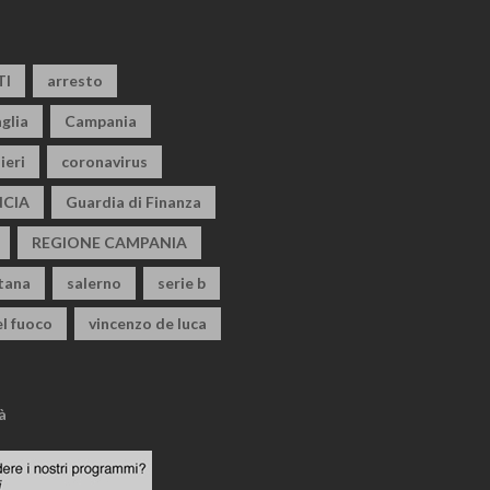
TI
arresto
glia
Campania
ieri
coronavirus
CIA
Guardia di Finanza
REGIONE CAMPANIA
itana
salerno
serie b
el fuoco
vincenzo de luca
à