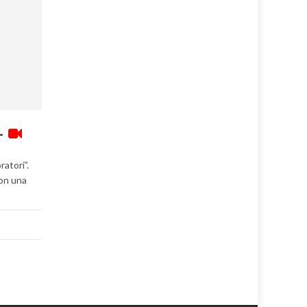
 –
ratori”.
con una