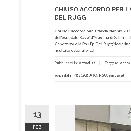
CHIUSO ACCORDO PER L
DEL RUGGI
Chiuso l’ accordo per la fascia biennio 20
dell’ospedale Ruggi d’Aragona di Salerno .
Capezzuto e la Rsu Fp Cgil Ruggi:Maiorino
risultato ottenuto […]
Pubblicato in:
Attualità
Taggato:
accor
ospedale
,
PRECARIATO
,
RSU
,
sindacati
13
FEB