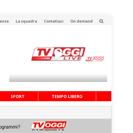
uenze
La squadra
Contattaci
On demand
SPORT
TEMPO LIBERO