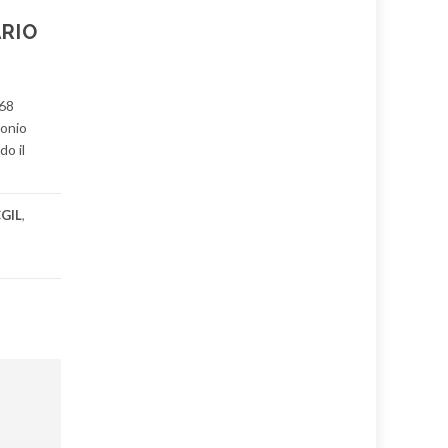
ARIO
268
tonio
do il
GIL
,