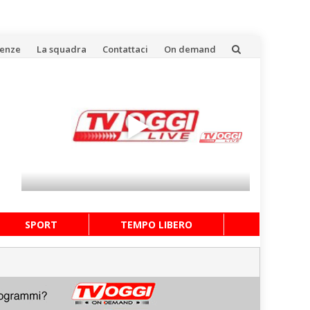
uenze
La squadra
Contattaci
On demand
SPORT
TEMPO LIBERO