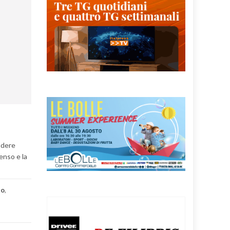
ndere
enso e la
to
,