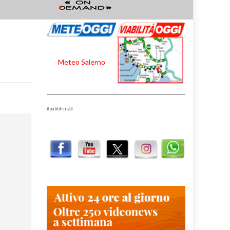
Meteo Salerno
#pubblicità#