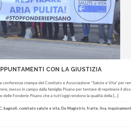
APPUNTAMENTI CON LA GIUSTIZIA
na conferenza stampa del Comitato e Associazione “Salute e Vita” per re
ere, messo in campo dalla famiglia Pisano per tentare di reprimere il diss
e delle Fonderie Pisano che a tutt’oggi rendono la qualità della […]
C
,
bagnoli
,
comitato salute e vita
,
De Magistris
,
fratte
,
ilva
,
inquinamen