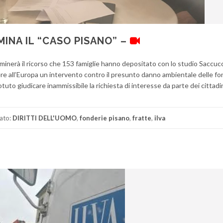
INA IL “CASO PISANO” –
minerà il ricorso che 153 famiglie hanno depositato con lo studio Saccucc
e all’Europa un intervento contro il presunto danno ambientale delle fo
uto giudicare inammissibile la richiesta di interesse da parte dei cittadi
ato:
DIRITTI DELL'UOMO
,
fonderie pisano
,
fratte
,
ilva