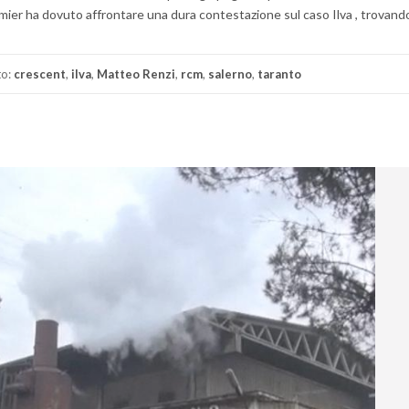
premier ha dovuto affrontare una dura contestazione sul caso Ilva , trovand
to:
crescent
,
ilva
,
Matteo Renzi
,
rcm
,
salerno
,
taranto