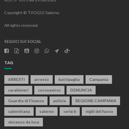
Copyright © TVOGGI Salerno.
All rights reserved.
SEGUICI SUI SOCIAL
TAG
ARRESTI
arresto
battipaglia
Campania
carabinieri
coronavirus
DENUNCIA
Guardia di Finanza
polizia
REGIONE CAMPANIA
salernitana
salerno
serie b
vigili del fuoco
vincenzo de luca