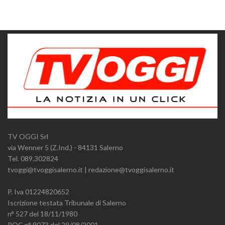
TV OGGI Srl
via Wenner 5 (Z.Ind.) - 84131 Salerno
Tel. 089.302824
tvoggi@tvoggisalerno.it | redazione@tvoggisalerno.it
P. Iva 01224820652
Iscrizione testata Tribunale di Salerno
n° 527 del 18/11/1980
ROC n° 9073 del 29/08/2001