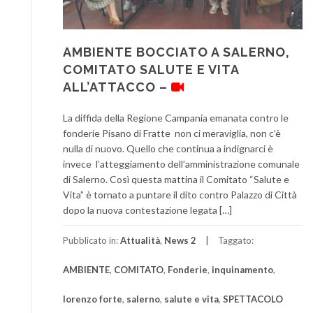
AMBIENTE BOCCIATO A SALERNO,
COMITATO SALUTE E VITA
ALL’ATTACCO –
La diffida della Regione Campania emanata contro le
fonderie Pisano di Fratte non ci meraviglia, non c’è
nulla di nuovo. Quello che continua a indignarci è
invece l’atteggiamento dell’amministrazione comunale
di Salerno. Così questa mattina il Comitato “Salute e
Vita” è tornato a puntare il dito contro Palazzo di Città
dopo la nuova contestazione legata […]
Pubblicato in:
Attualità
,
News 2
Taggato:
AMBIENTE
,
COMITATO
,
Fonderie
,
inquinamento
,
lorenzo forte
,
salerno
,
salute e vita
,
SPETTACOLO