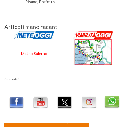
Pisano
,
Prefetto
Navigazione
Articoli meno recenti
articoli
Meteo Salerno
#pubblicità#