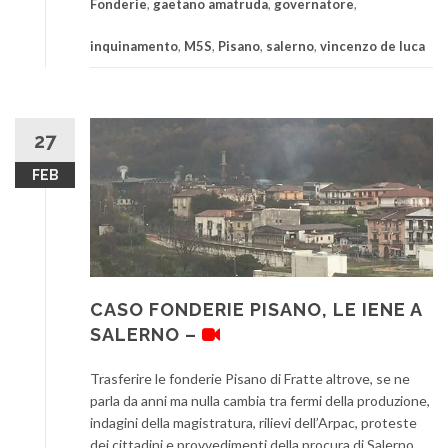
Fonderie
,
gaetano amatruda
,
governatore
,
inquinamento
,
M5S
,
Pisano
,
salerno
,
vincenzo de luca
27
FEB
CASO FONDERIE PISANO, LE IENE A
SALERNO –
Trasferire le fonderie Pisano di Fratte altrove, se ne
parla da anni ma nulla cambia tra fermi della produzione,
indagini della magistratura, rilievi dell’Arpac, proteste
dei cittadini e provvedimenti della procura di Salerno.